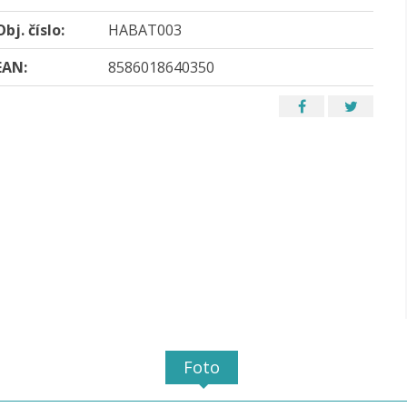
Obj. číslo:
HABAT003
EAN:
8586018640350
Foto