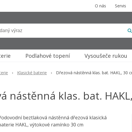
O nás
Servis
terie
Podlahové topení
Vysoušeče rukou
erie
Klasické baterie
Dřezová nástěnná klas. bat. HAKL, 30 
á nástěnná klas. bat. HAKL
Vodovodní beztlaková nástěnná dřezová klasická
baterie HAKL, výtokové ramínko 30 cm