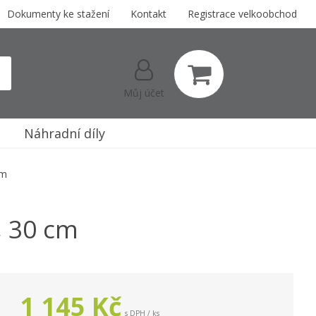
Dokumenty ke stažení
Kontakt
Registrace velkoobchod
Můj účet
Náhradní díly
cm
, 30 cm
1 145
Kč
s DPH / ks