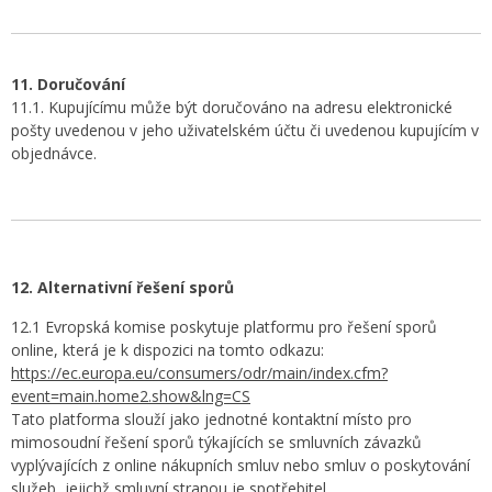
11. Doručování
11.1. Kupujícímu může být doručováno na adresu elektronické
pošty uvedenou v jeho uživatelském účtu či uvedenou kupujícím v
objednávce.
12. Alternativní řešení sporů
12.1 Evropská komise poskytuje platformu pro řešení sporů
online, která je k dispozici na tomto odkazu:
https://ec.europa.eu/consumers/odr/main/index.cfm?
event=main.home2.show&lng=CS
Tato platforma slouží jako jednotné kontaktní místo pro
mimosoudní řešení sporů týkajících se smluvních závazků
vyplývajících z online nákupních smluv nebo smluv o poskytování
služeb, jejichž smluvní stranou je spotřebitel.