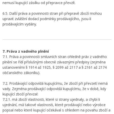
nemusí kupující zásilku od přepravce převzít.
6.5. Další práva a povinnosti stran při přepravě zboží mohou
upravit zvláštní dodací podmínky prodávajícího, jsou-li
prodávajícím vydány.
7. Práva z vadného plnění
7.1. Práva a povinnosti smluvních stran ohledně práv z vadného
plnění se řídí příslušnými obecně závaznými předpisy (zejména
ustanoveními § 1914 až 1925, § 2099 až 2117 a § 2161 až 2174
občanského zákoníku).
7.2. Prodávající odpovídá kupujícímu, že zboží při převzetí nemá
vady. Zejména prodávající odpovídá kupujícímu, že v době, kdy
kupující zboží převzal:
7.2.1. má zboží vlastnosti, které si strany ujednaly, a chybí-li
ujednání, má takové vlastnosti, které prodávající nebo výrobce
popsal nebo které kupující očekával s ohledem na povahu zboží a