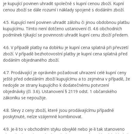
je kupující povinen uhradit společně s kupní cenou zboží. Kupní
cenou zboží se dále rozumí i náklady spojené s dodáním zboží.
4.5. Kupující není povinen uhradit zálohu či jinou obdobnou platbu
kupujícímu. Tímto není dotčeno ustanovení čl. 4.6 obchodních
podmínek týkající se povinnosti uhradit kupní cenu zboží předem.
4.6. V případě platby na dobírku je kupní cena splatná při převzetí
zboží. V případě bezhotovostní platby je kupní cena splatná před
dodáním objednaného zboží.
4.7. Prodávající je oprávněn požadovat uhrazení celé kupní ceny
ještě před odesláním zboží kupujícímu a to zejména v případě, že
nedojde ze strany kupujícího k dodatečnému potvrzení
objednávky (čl. 3.6). Ustanovení § 2119 odst. 1 občanského
zákoníku se nepoužije.
4.8. Slevy z ceny zboží, které jsou prodávajícímu případně
poskytnuté, nelze vzájemně kombinovat.
4.9. Je-li to v obchodním styku obvyklé nebo je-li tak stanoveno