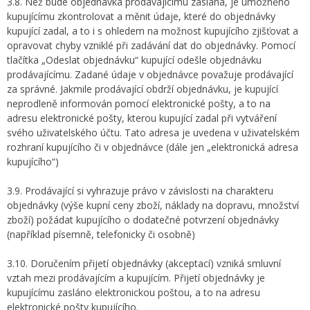
3.8. Než bude objednávka prodávajícímu zaslána, je umožněno
kupujícímu zkontrolovat a měnit údaje, které do objednávky
kupující zadal, a to i s ohledem na možnost kupujícího zjišťovat a
opravovat chyby vzniklé při zadávání dat do objednávky. Pomocí
tlačítka „Odeslat objednávku“ kupující odešle objednávku
prodávajícímu. Zadané údaje v objednávce považuje prodávající
za správné. Jakmile prodávající obdrží objednávku, je kupující
neprodleně informován pomocí elektronické pošty, a to na
adresu elektronické pošty, kterou kupující zadal při vytváření
svého uživatelského účtu. Tato adresa je uvedena v uživatelském
rozhraní kupujícího či v objednávce (dále jen „elektronická adresa
kupujícího“)
3.9. Prodávající si vyhrazuje právo v závislosti na charakteru
objednávky (výše kupní ceny zboží, náklady na dopravu, množství
zboží) požádat kupujícího o dodatečné potvrzení objednávky
(například písemně, telefonicky či osobně)
3.10. Doručením přijetí objednávky (akceptací) vzniká smluvní
vztah mezi prodávajícím a kupujícím. Přijetí objednávky je
kupujícímu zasláno elektronickou poštou, a to na adresu
elektronické pošty kupujícího.