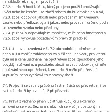
na základě reklamy jimi prováděné,
7.2.2. se zboží hodí k účelu, který pro jeho použití prodávající
uvádí nebo ke kterému se zboží tohoto druhu obvykle používá,
7.2.3. zboží odpovídá jakostí nebo provedením smluvenému
vzorku nebo předloze, byla-li jakost nebo provedení určeno podle
smluveného vzorku nebo předlohy,
7.2.4. je zboží v odpovídajícím množství, míře nebo hmotnosti a
7.2.5. zboží vyhovuje požadavkům právních předpisů.
7.3. Ustanovení uvedená v čl. 7.2 obchodních podmínek se
nepoužijí u zboží prodávaného za nižší cenu na vadu, pro kterou
byla nižší cena ujednána, na opotřebení zboží způsobené jeho
obvyklým užíváním, u použitého zboží na vadu odpovídající míře
používání nebo opotřebení, kterou zboží mělo při převzetí
kupujícím, nebo vyplývá-li to z povahy zboží.
7.4. Projeví-li se vada v průběhu šesti měsíců od převzetí, má se
za to, že zboží bylo vadné již při převzetí.
7.5. Práva z vadného plnění uplatňuje kupující u externího
smluvního servisu. Seznam smluvních servisů je dostupný na
vyžádání popř. na www.haklcz.cz. Za okamžik uplatnění reklamace