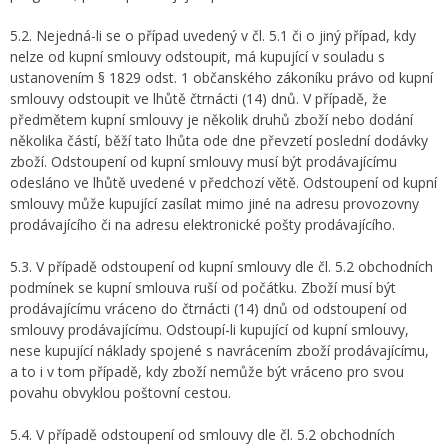
5.2. Nejedná-li se o případ uvedený v čl. 5.1 či o jiný případ, kdy
nelze od kupní smlouvy odstoupit, má kupující v souladu s
ustanovením § 1829 odst. 1 občanského zákoníku právo od kupní
smlouvy odstoupit ve lhůtě čtrnácti (14) dnů. V případě, že
předmětem kupní smlouvy je několik druhů zboží nebo dodání
několika částí, běží tato lhůta ode dne převzetí poslední dodávky
zboží. Odstoupení od kupní smlouvy musí být prodávajícímu
odesláno ve lhůtě uvedené v předchozí větě. Odstoupení od kupní
smlouvy může kupující zasílat mimo jiné na adresu provozovny
prodávajícího či na adresu elektronické pošty prodávajícího.
5.3. V případě odstoupení od kupní smlouvy dle čl. 5.2 obchodních
podmínek se kupní smlouva ruší od počátku. Zboží musí být
prodávajícímu vráceno do čtrnácti (14) dnů od odstoupení od
smlouvy prodávajícímu. Odstoupí-li kupující od kupní smlouvy,
nese kupující náklady spojené s navrácením zboží prodávajícímu,
a to i v tom případě, kdy zboží nemůže být vráceno pro svou
povahu obvyklou poštovní cestou.
5.4. V případě odstoupení od smlouvy dle čl. 5.2 obchodních