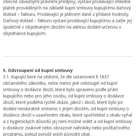
obecně závaznými právními předpisy, vystaví prodávající ohledně
plateb prováděných na základě kupní smlouvy kupujícímu daňový
doklad – fakturu. Prodávající je plátcem daně z přidané hodnoty.
Daňový doklad – fakturu vystaví prodávající kupujícímu a zašle jej
společně s objednaným zbožím na adresu dodání určenou v
objednávce kupujícím.
5. Odstoupení od kupní smlouvy
5.1. Kupující bere na vědomí, že dle ustanovení § 1837
občanského zákoníku, nelze mimo jiné odstoupit od kupní
smlouvy o dodávce zboží, které bylo upraveno podle přání
kupujícího nebo pro jeho osobu, od kupní smlouvy o dodávce
zboží, které podléhá rychlé zkáze, jakož i zboží, které bylo po
dodání nenávratně smíseno s jiným zbožím, od kupní smlouvy o
dodávce zboží v uzavřeném obalu, které spotřebitel z obalu vyňal
a z hygienických důvodů jej není možné vrátit a od kupní smlouvy
o dodávce zvukové nebo obrazové nahrávky nebo počítačového
programu, pokud porušil jejich původní obal.