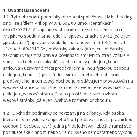
1. Úvodní ustanovení
1.1. Tyto obchodní podmínky obchodní společnosti HAKL heating
s.r.o., se sídlem Příkop 843/4, 602 00 Brno, identifikační
číslo:035321712, zapsané v obchodním rejstříku: vedeného u
Krajského soudu v Brně, oddíl C, spisová značka 90762 (dále jen
„prodávající“) upravují v souladu s ustanovením § 1751 odst. 1
zákona č. 89/2012 Sb., občanský zákoník (dále jen „občanský
zákoník“) vzájemná práva a povinnosti smluvních stran vzniklé v
souvislosti nebo na základě kupní smlouvy (dále jen „kupní
smlouva“) uzavírané mezi prodávajícím a jinou fyzickou osobou
(dále jen „kupující“) prostřednictvím internetového obchodu
prodávajícího. Internetový obchod je prodávajícím provozován na
webové stránce umístněné na internetové adrese www.haklcz.cz
(dále jen „webová stránka“), a to prostřednictvím rozhraní
webové stránky (dále jen „webové rozhraní obchodu“).
1.2. Obchodní podmínky se nevztahují na případy, kdy osoba,
která má v úmyslu nakoupit zboží od prodávajícího, je právnickou
osobou či osobou, která jedná při objednávání zboží v rámci své
podnikatelské činnosti nebo v rámci svého samostatného výkonu