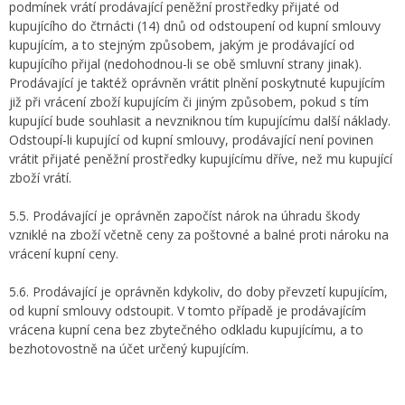
podmínek vrátí prodávající peněžní prostředky přijaté od
kupujícího do čtrnácti (14) dnů od odstoupení od kupní smlouvy
kupujícím, a to stejným způsobem, jakým je prodávající od
kupujícího přijal (nedohodnou-li se obě smluvní strany jinak).
Prodávající je taktéž oprávněn vrátit plnění poskytnuté kupujícím
již při vrácení zboží kupujícím či jiným způsobem, pokud s tím
kupující bude souhlasit a nevzniknou tím kupujícímu další náklady.
Odstoupí-li kupující od kupní smlouvy, prodávající není povinen
vrátit přijaté peněžní prostředky kupujícímu dříve, než mu kupující
zboží vrátí.
5.5. Prodávající je oprávněn započíst nárok na úhradu škody
vzniklé na zboží včetně ceny za poštovné a balné proti nároku na
vrácení kupní ceny.
5.6. Prodávající je oprávněn kdykoliv, do doby převzetí kupujícím,
od kupní smlouvy odstoupit. V tomto případě je prodávajícím
vrácena kupní cena bez zbytečného odkladu kupujícímu, a to
bezhotovostně na účet určený kupujícím.