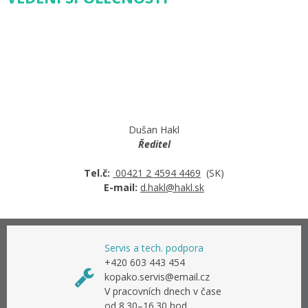
Dušan Hakl
Ředitel
Tel.č:
00421 2 4594 4469
(SK)
E-mail:
d.hakl@hakl.sk
Servis a tech. podpora
+420 603 443 454
kopako.servis@email.cz
V pracovních dnech v čase
od 8.30–16.30 hod.