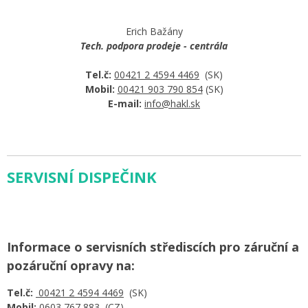
Erich Bažány
Tech. podpora prodeje - centrála
Tel.č:
00421 2 4594 4469
(SK)
Mobil:
00421 903 790 854
(SK)
E-mail:
info@hakl.sk
SERVISNÍ DISPEČINK
Informace o servisních střediscích pro záruční a
pozáruční opravy na:
Tel.č:
00421 2 4594 4469
(SK)
Mobil:
0603 767 883
(CZ)