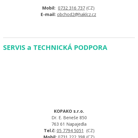
Mobil:
0732 316 737
(CZ)
E-mail:
obchod2@haklcz.cz
SERVIS a TECHNICKÁ PODPORA
KOPAKO s.r.o.
Dr. E. Beneše 850
763 61 Napajedla
Tel.č:
05 7794 5051
(CZ)
Mobil:
0731 222 398
(CZ)