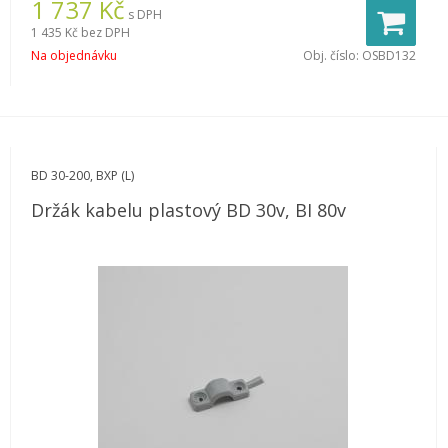
1 737
Kč
s DPH
1 435 Kč
bez DPH
Na objednávku
Obj. číslo:
OSBD132
BD 30-200, BXP (L)
Držák kabelu plastový BD 30v, BI 80v