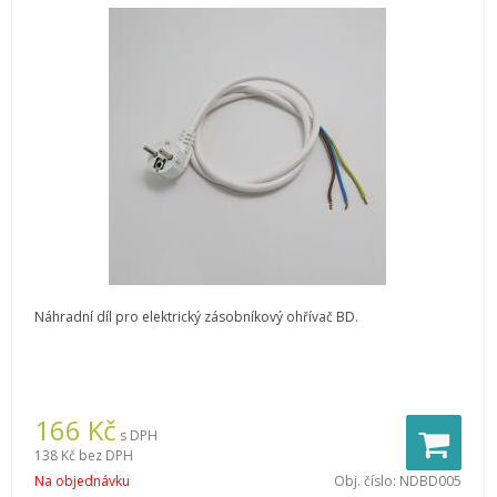
Náhradní díl pro elektrický zásobníkový ohřívač BD.
166
Kč
s DPH
138 Kč
bez DPH
Na objednávku
Obj. číslo:
NDBD005