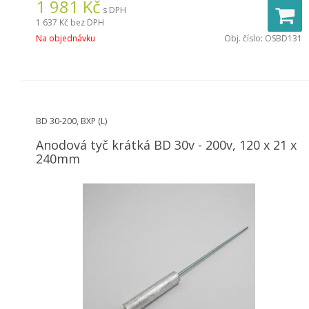
1 981
Kč
s DPH
1 637 Kč
bez DPH
Na objednávku
Obj. číslo:
OSBD131
BD 30-200, BXP (L)
Anodová tyč krátká BD 30v - 200v, 120 x 21 x
240mm