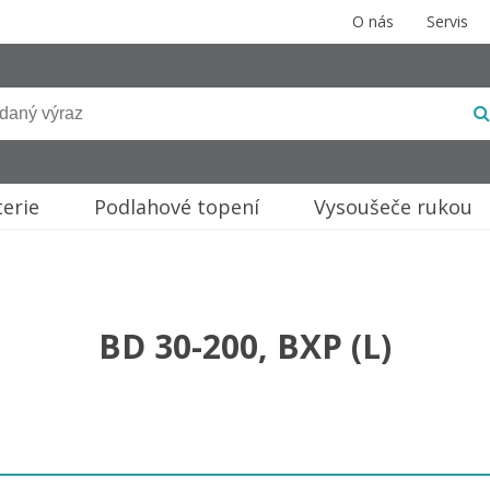
O nás
Servis
terie
Podlahové topení
Vysoušeče rukou
BD 30-200, BXP (L)