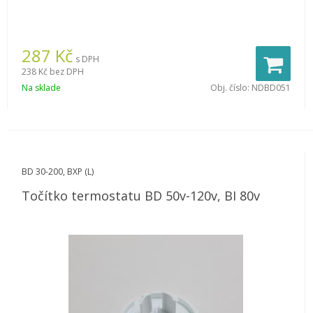
287
Kč
s DPH
238 Kč
bez DPH
Na sklade
Obj. číslo:
NDBD051
BD 30-200, BXP (L)
Točítko termostatu BD 50v-120v, BI 80v