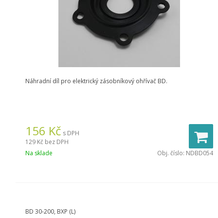
Náhradní díl pro elektrický zásobníkový ohřívač BD.
156
Kč
s DPH
129 Kč
bez DPH
Na sklade
Obj. číslo:
NDBD054
BD 30-200, BXP (L)