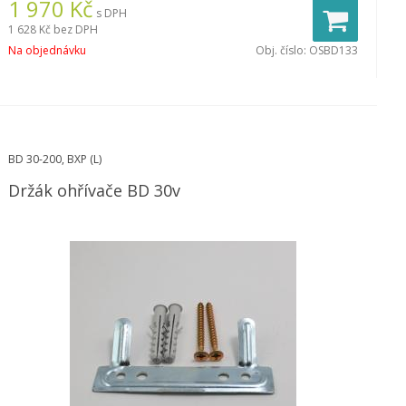
1 970
Kč
s DPH
1 628 Kč
bez DPH
Na objednávku
Obj. číslo:
OSBD133
BD 30-200, BXP (L)
Držák ohřívače BD 30v