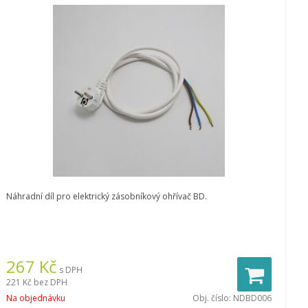
Náhradní díl pro elektrický zásobníkový ohřívač BD.
267
Kč
s DPH
221 Kč
bez DPH
Na objednávku
Obj. číslo:
NDBD006