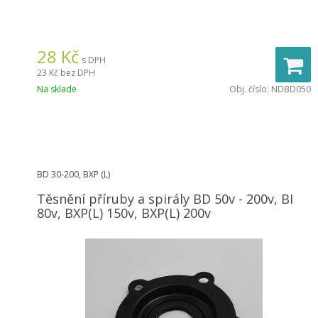
28
Kč
s DPH
23 Kč
bez DPH
Na sklade
Obj. číslo:
NDBD050
BD 30-200, BXP (L)
Těsnění příruby a spirály BD 50v - 200v, BI
80v, BXP(L) 150v, BXP(L) 200v