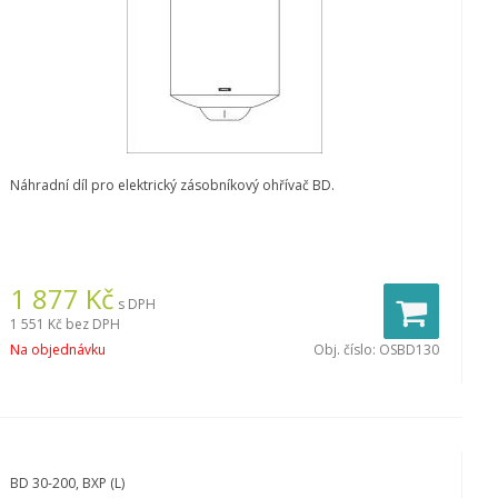
Náhradní díl pro elektrický zásobníkový ohřívač BD.
1 877
Kč
s DPH
1 551 Kč
bez DPH
Na objednávku
Obj. číslo:
OSBD130
BD 30-200, BXP (L)