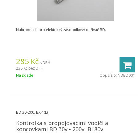
Náhradní díl pro elektrický zásobníkový ohřívač BD.
285
Kč
s DPH
236 Kč
bez DPH
Na sklade
Obj. číslo:
NDBD001
BD 30-200, BXP (L)
Kontrolka s propojovacími vodiči a
koncovkami BD 30v - 200v, BI 80v