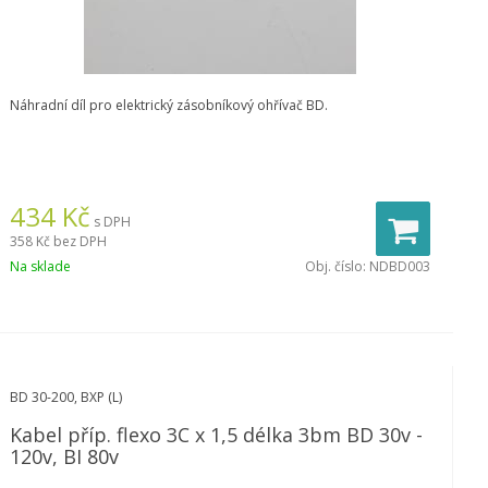
Náhradní díl pro elektrický zásobníkový ohřívač BD.
434
Kč
s DPH
358 Kč
bez DPH
Na sklade
Obj. číslo:
NDBD003
BD 30-200, BXP (L)
Kabel příp. flexo 3C x 1,5 délka 3bm BD 30v -
120v, BI 80v