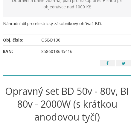
Dopravní a balné zdarma, platí pro nákup přes E-shop při
objednávce nad 1000 Kč
Náhradní díl pro elektrický zásobníkový ohřívač BD.
Obj. číslo:
OSBD130
EAN:
8586018645416
Opravný set BD 50v - 80v, BI
80v - 2000W (s krátkou
anodovou tyčí)