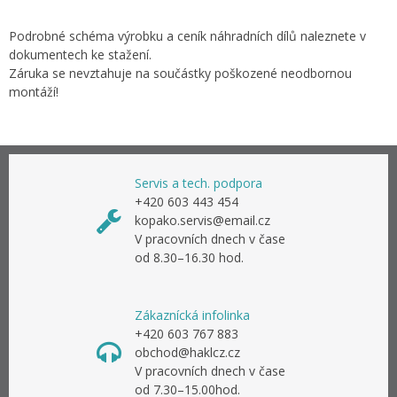
Podrobné schéma výrobku a ceník náhradních dílů naleznete v
dokumentech ke stažení.
Záruka se nevztahuje na součástky poškozené neodbornou
montáží!
Servis a tech. podpora
+420 603 443 454
kopako.servis@email.cz
V pracovních dnech v čase
od 8.30–16.30 hod.
Zákaznícká infolinka
+420 603 767 883
obchod@haklcz.cz
V pracovních dnech v čase
od 7.30–15.00hod.