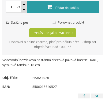
ks
Přidat do košíku
Strážny pes
Porovnat produkt
Přihlásit se jako PARTNER
Dopravní a balné zdarma, platí pro nákup přes E-shop při
objednávce nad 1000 Kč
Vodovodní beztlaková nástěnná dřezová páková baterie HAKL,
výtokové ramínko 18 cm
Obj. číslo:
HABAT020
EAN:
8586018640527