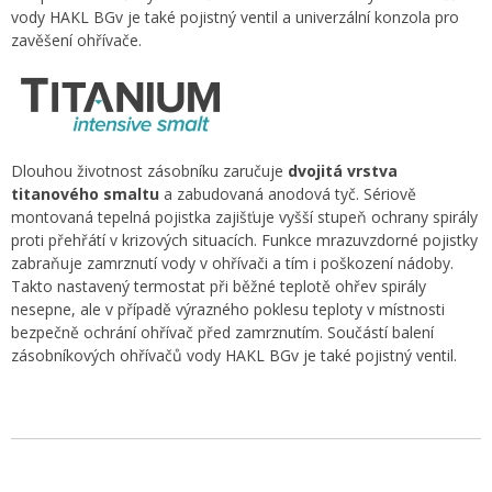
vody HAKL BGv je také pojistný ventil a univerzální konzola pro
zavěšení ohřívače.
Dlouhou životnost zásobníku zaručuje
dvojitá vrstva
titanového smaltu
a zabudovaná anodová tyč. Sériově
montovaná tepelná pojistka zajišťuje vyšší stupeň ochrany spirály
proti přehřátí v krizových situacích. Funkce mrazuvzdorné pojistky
zabraňuje zamrznutí vody v ohřívači a tím i poškození nádoby.
Takto nastavený termostat při běžné teplotě ohřev spirály
nesepne, ale v případě výrazného poklesu teploty v místnosti
bezpečně ochrání ohřívač před zamrznutím. Součástí balení
zásobníkových ohřívačů vody HAKL BGv je také pojistný ventil.