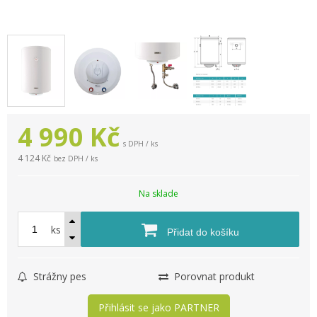
4 990
Kč
s DPH / ks
4 124 Kč
bez DPH / ks
Na sklade
ks
Přidat do košíku
Strážny pes
Porovnat produkt
Přihlásit se jako PARTNER