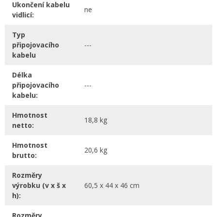
Ukončení kabelu
ne
vidlicí:
Typ
připojovacího
---
kabelu
Délka
připojovacího
---
kabelu:
Hmotnost
18,8 kg
netto:
Hmotnost
20,6 kg
brutto:
Rozměry
výrobku (v x š x
60,5 x 44 x 46 cm
h):
Rozměry