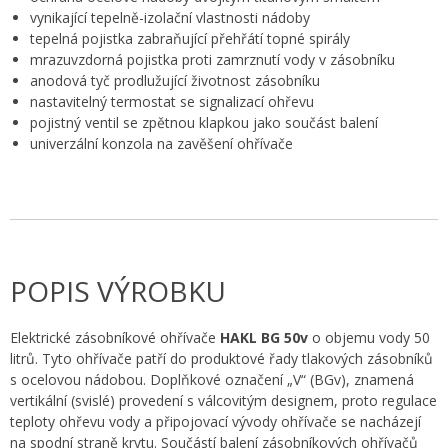
vynikající tepelně-izolační vlastnosti nádoby
tepelná pojistka zabraňující přehřátí topné spirály
mrazuvzdorná pojistka proti zamrznutí vody v zásobníku
anodová tyč prodlužující životnost zásobníku
nastavitelný termostat se signalizací ohřevu
pojistný ventil se zpětnou klapkou jako součást balení
univerzální konzola na zavěšení ohřívače
POPIS VÝROBKU
Elektrické zásobníkové ohřívače
HAKL BG 50v
o objemu vody 50
litrů. Tyto ohřívače patří do produktové řady tlakových zásobníků
s ocelovou nádobou. Doplňkové označení „V“ (BGv), znamená
vertikální (svislé) provedení s válcovitým designem, proto regulace
teploty ohřevu vody a připojovací vývody ohřívače se nacházejí
na spodní straně krytu. Součástí balení zásobníkových ohřívačů