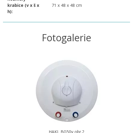
krabice (v x š x
71 x 48 x 48 cm
h):
Fotogalerie
HAKL BG50v obr.2