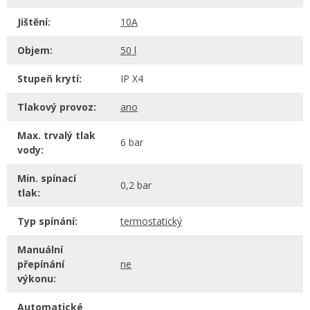
Jištění:
10A
Objem:
50 l
Stupeň krytí:
IP X4
Tlakový provoz:
ano
Max. trvalý tlak
6 bar
vody:
Min. spínací
0,2 bar
tlak:
Typ spínání:
termostatický
Manuální
přepínání
ne
výkonu:
Automatické