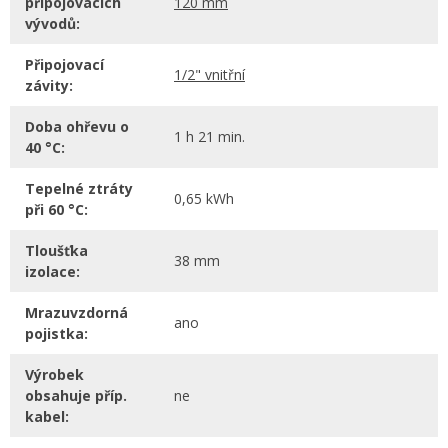
připojovacích
120 mm
vývodů:
Připojovací
1/2" vnitřní
závity:
Doba ohřevu o
1 h 21 min.
40 °C:
Tepelné ztráty
0,65 kWh
při 60 °C:
Tloušťka
38 mm
izolace:
Mrazuvzdorná
ano
pojistka:
Výrobek
obsahuje příp.
ne
kabel: