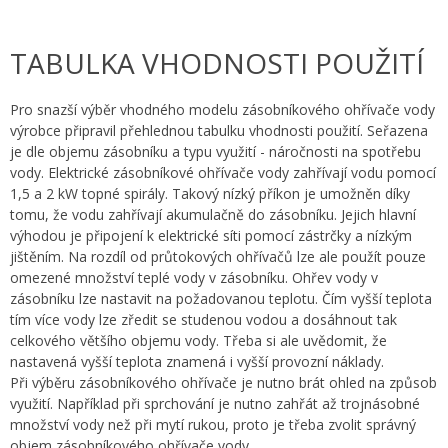
TABULKA VHODNOSTI POUŽITÍ
Pro snazší výběr vhodného modelu zásobníkového ohřívače vody
výrobce připravil přehlednou tabulku vhodnosti použití. Seřazena
je dle objemu zásobníku a typu využití - náročnosti na spotřebu
vody. Elektrické zásobníkové ohřívače vody zahřívají vodu pomocí
1,5 a 2 kW topné spirály. Takový nízký příkon je umožněn díky
tomu, že vodu zahřívají akumulačně do zásobníku. Jejich hlavní
výhodou je připojení k elektrické síti pomocí zástrčky a nízkým
jištěním. Na rozdíl od průtokových ohřívačů lze ale použít pouze
omezené množství teplé vody v zásobníku. Ohřev vody v
zásobníku lze nastavit na požadovanou teplotu. Čím vyšší teplota
tím více vody lze zředit se studenou vodou a dosáhnout tak
celkového většího objemu vody. Třeba si ale uvědomit, že
nastavená vyšší teplota znamená i vyšší provozní náklady.
Při výběru zásobníkového ohřívače je nutno brát ohled na způsob
využití. Například při sprchování je nutno zahřát až trojnásobné
množství vody než při mytí rukou, proto je třeba zvolit správný
objem zásobníkového ohřívače vody.