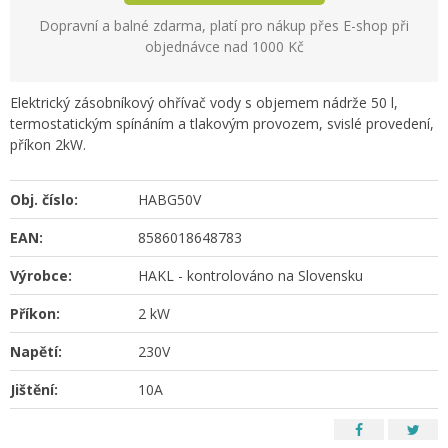
Dopravní a balné zdarma, platí pro nákup přes E-shop při
objednávce nad 1000 Kč
Elektrický zásobníkový ohřívač vody s objemem nádrže 50 l,
termostatickým spínáním a tlakovým provozem, svislé provedení,
příkon 2kW.
Obj. číslo:
HABG50V
EAN:
8586018648783
Výrobce:
HAKL - kontrolováno na Slovensku
Příkon:
2 kW
Napětí:
230V
Jištění:
10A