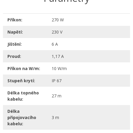
Příkon:
270 W
Napětí:
230 V
Jištění:
6 A
Proud:
1,17 A
Příkon na W/m:
10 W/m
Stupeň krytí:
IP 67
Délka topného
27 m
kabelu:
Délka
připojovacího
3 m
kabelu: