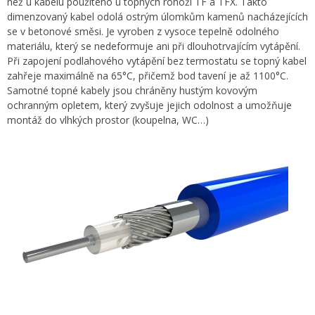
než u kabelu použitého u topných rohoží TF a TFX. Takto
dimenzovaný kabel odolá ostrým úlomkům kamenů nacházejících
se v betonové směsi. Je vyroben z vysoce tepelně odolného
materiálu, který se nedeformuje ani při dlouhotrvajícím vytápění.
Při zapojení podlahového vytápění bez termostatu se topný kabel
zahřeje maximálně na 65°C, přičemž bod tavení je až 1100°C.
Samotné topné kabely jsou chráněny hustým kovovým
ochranným opletem, který zvyšuje jejich odolnost a umožňuje
montáž do vlhkých prostor (koupelna, WC…)