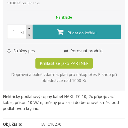
1 036 Kč
bez DPH / ks
Na sklade
ks
Přidat do košíku
Strážny pes
Porovnat produkt
Přihlásit se jako PARTNER
Dopravní a balné zdarma, platí pro nákup přes E-shop při
objednávce nad 1000 Kč
Elektrický podlahový topný kabel HAKL TC 10, 2x připojovací
kabel, příkon 10 W/m, určený pro zalití do betonové směsi pod
podlahovou krytinu.
Obj. číslo:
HATC10270