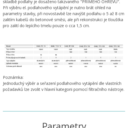
skladbě podlahy je dosaženo takzvaného "PŘÍMÉHO OHŘEVU".
Při výběru el. podlahového vytápění je nutno brát ohled na
parametry stavby, při novostavbě lze navýšit podlahu o 5 až 8 cm
zalitím kabelů do betonové směsi, ale při rekonstrukci je tloušťka
pro zalití do lepícího tmelu pouze o cca 1,5 cm.
Poznámka:
Jednoduchý výběr a seřazení podlahového vytápění dle vlastních
požadavků lze zvolit v hlavní kategorii pomocí filtračního nástroje.
Parametry