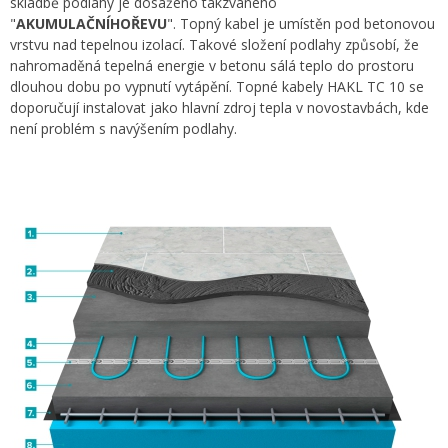
skladbě podlahy je dosaženo takzvaného
"
AKUMULAČNÍHOŘEVU
". Topný kabel je umístěn pod betonovou
vrstvu nad tepelnou izolací. Takové složení podlahy způsobí, že
nahromaděná tepelná energie v betonu sálá teplo do prostoru
dlouhou dobu po vypnutí vytápění. Topné kabely HAKL TC 10 se
doporučují instalovat jako hlavní zdroj tepla v novostavbách, kde
není problém s navýšením podlahy.