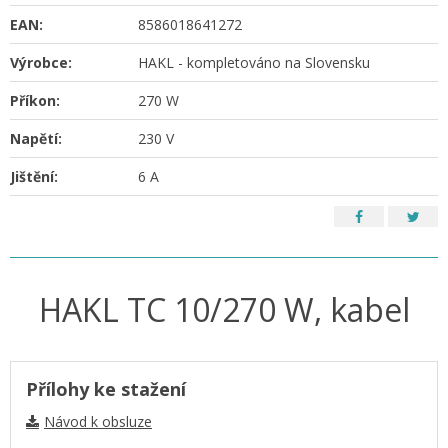
EAN:
8586018641272
Výrobce:
HAKL - kompletováno na Slovensku
Příkon:
270 W
Napětí:
230 V
Jištění:
6 A
HAKL TC 10/270 W, kabel
Přílohy ke stažení
Návod k obsluze