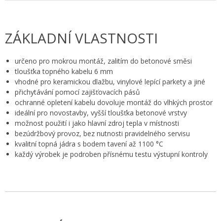
ZÁKLADNÍ VLASTNOSTI
určeno pro mokrou montáž, zalitím do betonové směsi
tloušťka topného kabelu 6 mm
vhodné pro keramickou dlažbu, vinylové lepící parkety a jiné
přichytávání pomocí zajišťovacích pásů
ochranné opletení kabelu dovoluje montáž do vlhkých prostor
ideální pro novostavby, vyšší tloušťka betonové vrstvy
možnost použití i jako hlavní zdroj tepla v místnosti
bezúdržbový provoz, bez nutnosti pravidelného servisu
kvalitní topná jádra s bodem tavení až 1100 °C
každý výrobek je podroben přísnému testu výstupní kontroly