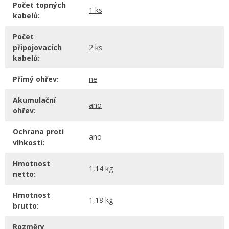
Počet topných
1 ks
kabelů:
Počet
připojovacích
2 ks
kabelů:
Přímý ohřev:
ne
Akumulační
ano
ohřev:
Ochrana proti
ano
vlhkosti:
Hmotnost
1,14 kg
netto:
Hmotnost
1,18 kg
brutto:
Rozměry