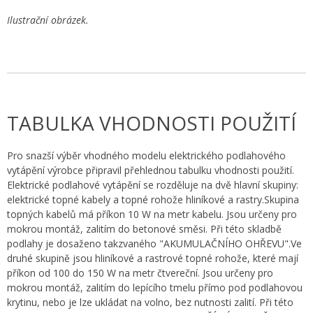
Ilustrační obrázek.
TABULKA VHODNOSTI POUŽITÍ
Pro snazší výběr vhodného modelu elektrického podlahového
vytápění výrobce připravil přehlednou tabulku vhodnosti použití.
Elektrické podlahové vytápění se rozděluje na dvě hlavní skupiny:
elektrické topné kabely a topné rohože hliníkové a rastry.Skupina
topných kabelů má příkon 10 W na metr kabelu. Jsou určeny pro
mokrou montáž, zalitím do betonové směsi. Při této skladbě
podlahy je dosaženo takzvaného "AKUMULAČNÍHO OHŘEVU".Ve
druhé skupině jsou hliníkové a rastrové topné rohože, které mají
příkon od 100 do 150 W na metr čtvereční. Jsou určeny pro
mokrou montáž, zalitím do lepícího tmelu přímo pod podlahovou
krytinu, nebo je lze ukládat na volno, bez nutnosti zalití. Při této