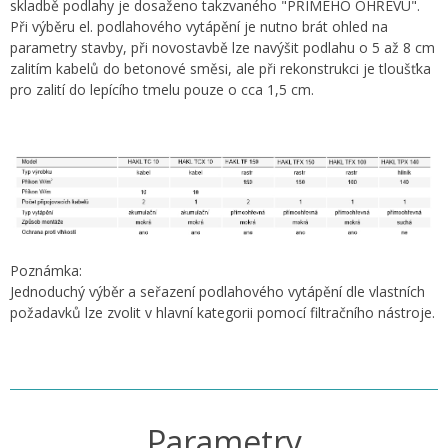
skladbě podlahy je dosaženo takzvaného "PŘÍMÉHO OHŘEVU".
Při výběru el. podlahového vytápění je nutno brát ohled na
parametry stavby, při novostavbě lze navýšit podlahu o 5 až 8 cm
zalitím kabelů do betonové směsi, ale při rekonstrukci je tloušťka
pro zalití do lepícího tmelu pouze o cca 1,5 cm.
Poznámka:
Jednoduchý výběr a seřazení podlahového vytápění dle vlastních
požadavků lze zvolit v hlavní kategorii pomocí filtračního nástroje.
Parametry