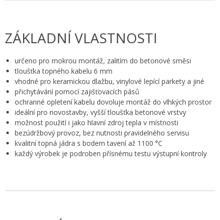
ZÁKLADNÍ VLASTNOSTI
určeno pro mokrou montáž, zalitím do betonové směsi
tloušťka topného kabelu 6 mm
vhodné pro keramickou dlažbu, vinylové lepící parkety a jiné
přichytávání pomocí zajišťovacích pásů
ochranné opletení kabelu dovoluje montáž do vlhkých prostor
ideální pro novostavby, vyšší tloušťka betonové vrstvy
možnost použití i jako hlavní zdroj tepla v místnosti
bezúdržbový provoz, bez nutnosti pravidelného servisu
kvalitní topná jádra s bodem tavení až 1100 °C
každý výrobek je podroben přísnému testu výstupní kontroly