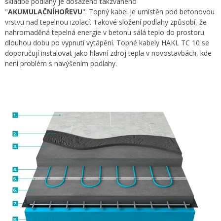
skladbě podlahy je dosaženo takzvaného
"
AKUMULAČNÍHOŘEVU
". Topný kabel je umístěn pod betonovou
vrstvu nad tepelnou izolací. Takové složení podlahy způsobí, že
nahromaděná tepelná energie v betonu sálá teplo do prostoru
dlouhou dobu po vypnutí vytápění. Topné kabely HAKL TC 10 se
doporučují instalovat jako hlavní zdroj tepla v novostavbách, kde
není problém s navýšením podlahy.