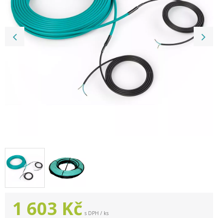
1 603
Kč
s DPH / ks