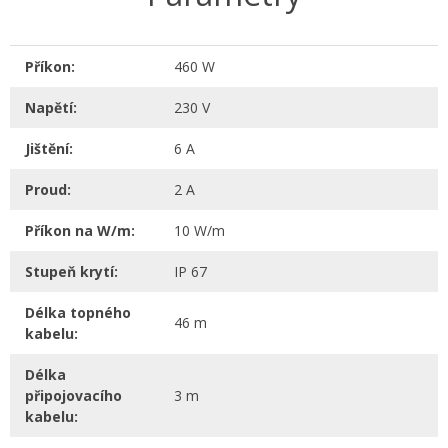
Příkon:
460 W
Napětí:
230 V
Jištění:
6 A
Proud:
2 A
Příkon na W/m:
10 W/m
Stupeň krytí:
IP 67
Délka topného
46 m
kabelu:
Délka
připojovacího
3 m
kabelu: