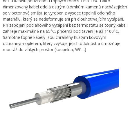
než u kabelu použitého u topných rohoží TF a TFX. Takto
dimenzovaný kabel odolá ostrým úlomkům kamenů nacházejících
se v betonové směsi. Je vyroben z vysoce tepelně odolného
materiálu, který se nedeformuje ani při dlouhotrvajícím vytápění.
Při zapojení podlahového vytápění bez termostatu se topný kabel
zahřeje maximálně na 65°C, přičemž bod tavení je až 1100°C.
Samotné topné kabely jsou chráněny hustým kovovým
ochranným opletem, který zvyšuje jejich odolnost a umožňuje
montáž do vlhkých prostor (koupelna, WC…)