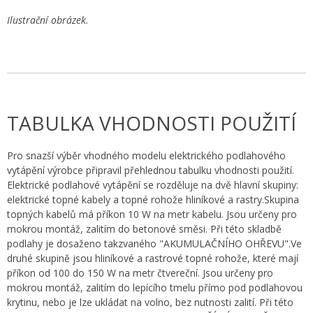
Ilustrační obrázek.
TABULKA VHODNOSTI POUŽITÍ
Pro snazší výběr vhodného modelu elektrického podlahového
vytápění výrobce připravil přehlednou tabulku vhodnosti použití.
Elektrické podlahové vytápění se rozděluje na dvě hlavní skupiny:
elektrické topné kabely a topné rohože hliníkové a rastry.Skupina
topných kabelů má příkon 10 W na metr kabelu. Jsou určeny pro
mokrou montáž, zalitím do betonové směsi. Při této skladbě
podlahy je dosaženo takzvaného "AKUMULAČNÍHO OHŘEVU".Ve
druhé skupině jsou hliníkové a rastrové topné rohože, které mají
příkon od 100 do 150 W na metr čtvereční. Jsou určeny pro
mokrou montáž, zalitím do lepícího tmelu přímo pod podlahovou
krytinu, nebo je lze ukládat na volno, bez nutnosti zalití. Při této