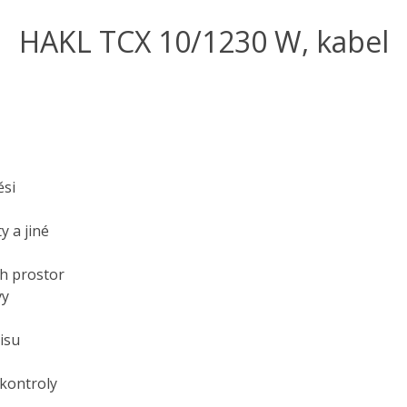
HAKL TCX 10/1230 W, kabel
ěsi
y a jiné
h prostor
vy
isu
kontroly