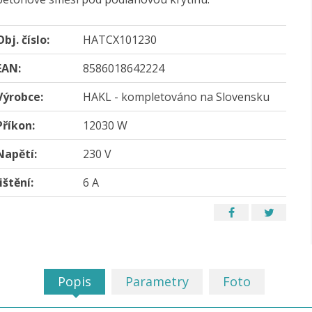
Obj. číslo:
HATCX101230
EAN:
8586018642224
Výrobce:
HAKL - kompletováno na Slovensku
Příkon:
12030 W
Napětí:
230 V
Jištění:
6 A
Popis
Parametry
Foto