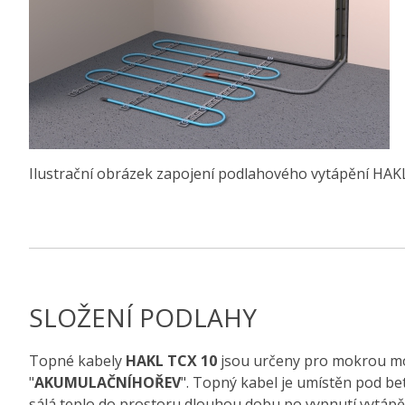
Ilustrační obrázek zapojení podlahového vytápění HAK
SLOŽENÍ PODLAHY
Topné kabely
HAKL TCX 10
jsou určeny pro mokrou mon
"
AKUMULAČNÍHOŘEV
". Topný kabel je umístěn pod b
sálá teplo do prostoru dlouhou dobu po vypnutí vytápěn