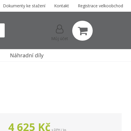
Dokumenty ke stažení
Kontakt
Registrace velkoobchod
Můj účet
Náhradní díly
l
4 625
Kč
s DPH / ks