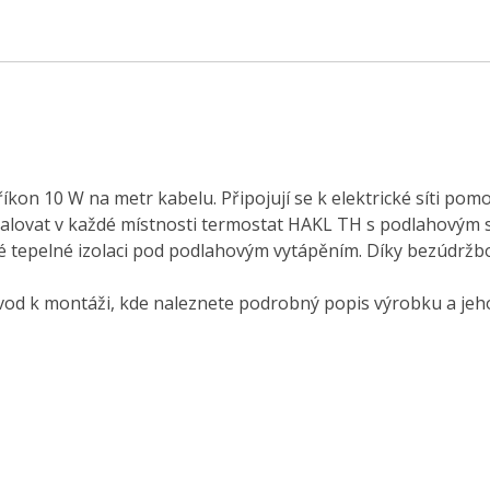
íkon 10 W na metr kabelu. Připojují se k elektrické síti pom
stalovat v každé místnosti termostat HAKL TH s podlahovým
é tepelné izolaci pod podlahovým vytápěním. Díky bezúdržb
vod k montáži, kde naleznete podrobný popis výrobku a jeho