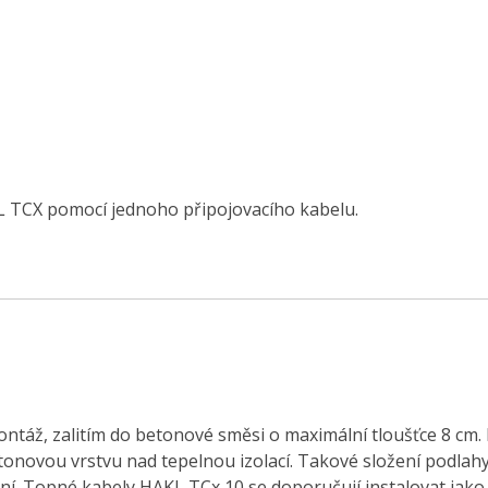
L TCX pomocí jednoho připojovacího kabelu.
táž, zalitím do betonové směsi o maximální tloušťce 8 cm. 
etonovou vrstvu nad tepelnou izolací. Takové složení podla
í. Topné kabely HAKL TCx 10 se doporučují instalovat jako 