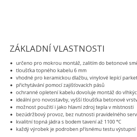
ZÁKLADNÍ VLASTNOSTI
určeno pro mokrou montáž, zalitím do betonové sm
tloušťka topného kabelu 6 mm
vhodné pro keramickou dlažbu, vinylové lepící parket
přichytávání pomocí zajišťovacích pásů
ochranné opletení kabelu dovoluje montáž do vlhkýc
ideální pro novostavby, vyšší tloušťka betonové vrst
možnost použití i jako hlavní zdroj tepla v místnosti
bezúdržbový provoz, bez nutnosti pravidelného serv
kvalitní topná jádra s bodem tavení až 1100 °C
každý výrobek je podroben přísnému testu výstupní 