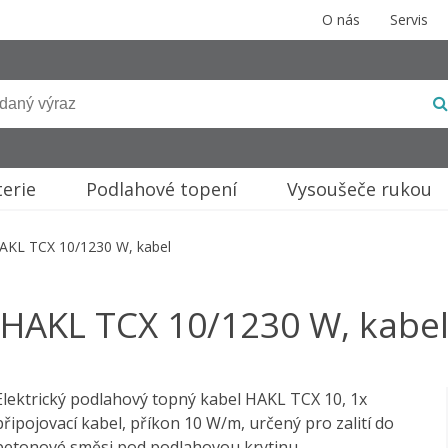
O nás
Servis
terie
Podlahové topení
Vysoušeče rukou
AKL TCX 10/1230 W, kabel
HAKL TCX 10/1230 W, kabe
Elektrický podlahový topný kabel HAKL TCX 10, 1x
připojovací kabel, příkon 10 W/m, určený pro zalití do
betonové směsi pod podlahovou krytinu.