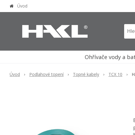
Úvod
Ohřívače vody a ba
Úvod
Podlahové topení
Topné kabely
TCX 10
H