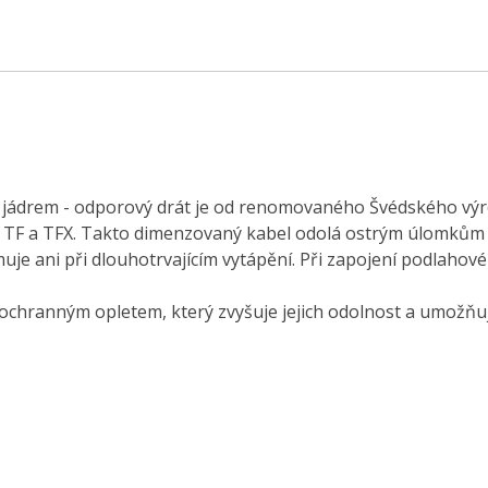
m jádrem - odporový drát je od renomovaného Švédského v
í TF a TFX. Takto dimenzovaný kabel odolá ostrým úlomkům 
uje ani při dlouhotrvajícím vytápění. Při zapojení podlahov
chranným opletem, který zvyšuje jejich odolnost a umožňu