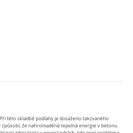
Při této skladbě podlahy je dosaženo takzvaného
hy způsobí, že nahromaděná tepelná energie v betonu
hlavní zdroj tepla v novostavbách, kde není problém s