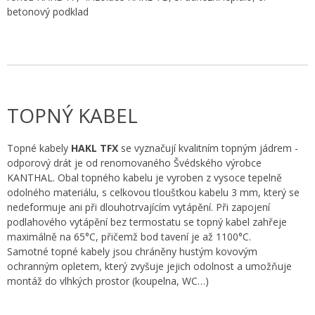
betonový podklad
TOPNÝ KABEL
Topné kabely
HAKL TFX
se vyznačují kvalitním topným jádrem -
odporový drát je od renomovaného Švédského výrobce
KANTHAL. Obal topného kabelu je vyroben z vysoce tepelně
odolného materiálu, s celkovou tloušťkou kabelu 3 mm, který se
nedeformuje ani při dlouhotrvajícím vytápění. Při zapojení
podlahového vytápění bez termostatu se topný kabel zahřeje
maximálně na 65°C, přičemž bod tavení je až 1100°C.
Samotné topné kabely jsou chráněny hustým kovovým
ochranným opletem, který zvyšuje jejich odolnost a umožňuje
montáž do vlhkých prostor (koupelna, WC…)