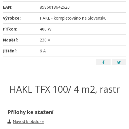
EAN:
8586018642620
Výrobce:
HAKL - kompletováno na Slovensku
Příkon:
400 W
Napětí:
230 V
Jištění:
6 A
HAKL TFX 100/ 4 m2, rastr
Přílohy ke stažení
Návod k obsluze