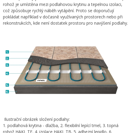
rohož je umístěna mezi podlahovou krytinu a tepelnou izolaci,
což způsobuje rychlý náběh vytápění. Proto se doporučují
pokládat například v dočasně využívaných prostorech nebo při
rekonstrukcích, kde není dostatek prostoru pro navýšení podlahy.
Ilustrační obrázek složení podlahy:
1. podlahová krytina - dlažba, 2. flexibilní lepící tmel, 3. topná
rohož HAKL TF, 4. izolace HAKL TB, 5. adhezní lepidlo, 6.