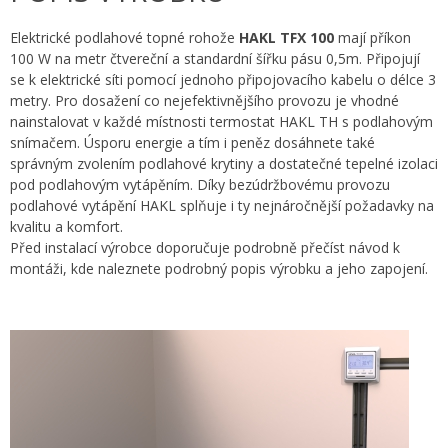
Elektrické podlahové topné rohože
HAKL TFX 100
mají příkon
100 W na metr čtvereční a standardní šířku pásu 0,5m. Připojují
se k elektrické síti pomocí jednoho připojovacího kabelu o délce 3
metry. Pro dosažení co nejefektivnějšího provozu je vhodné
nainstalovat v každé místnosti termostat HAKL TH s podlahovým
snímačem. Úsporu energie a tím i peněz dosáhnete také
správným zvolením podlahové krytiny a dostatečné tepelné izolaci
pod podlahovým vytápěním. Díky bezúdržbovému provozu
podlahové vytápění HAKL splňuje i ty nejnáročnější požadavky na
kvalitu a komfort.
Před instalací výrobce doporučuje podrobně přečíst návod k
montáži, kde naleznete podrobný popis výrobku a jeho zapojení.