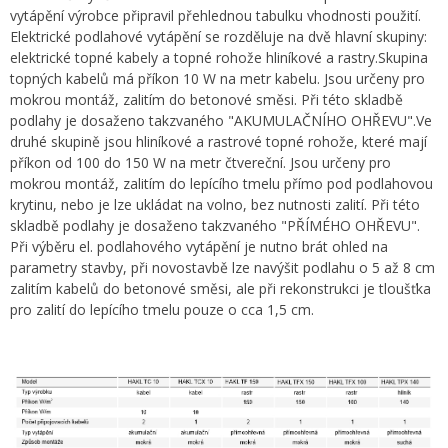
vytápění výrobce připravil přehlednou tabulku vhodnosti použití.
Elektrické podlahové vytápění se rozděluje na dvě hlavní skupiny:
elektrické topné kabely a topné rohože hliníkové a rastry.Skupina
topných kabelů má příkon 10 W na metr kabelu. Jsou určeny pro
mokrou montáž, zalitím do betonové směsi. Při této skladbě
podlahy je dosaženo takzvaného "AKUMULAČNÍHO OHŘEVU".Ve
druhé skupině jsou hliníkové a rastrové topné rohože, které mají
příkon od 100 do 150 W na metr čtvereční. Jsou určeny pro
mokrou montáž, zalitím do lepícího tmelu přímo pod podlahovou
krytinu, nebo je lze ukládat na volno, bez nutnosti zalití. Při této
skladbě podlahy je dosaženo takzvaného "PŘÍMÉHO OHŘEVU".
Při výběru el. podlahového vytápění je nutno brát ohled na
parametry stavby, při novostavbě lze navýšit podlahu o 5 až 8 cm
zalitím kabelů do betonové směsi, ale při rekonstrukci je tloušťka
pro zalití do lepícího tmelu pouze o cca 1,5 cm.