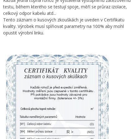
Každá jedna topná rohož je vystavena výstupnímu zátěžovému
testu, během kterého se testují spoje, měří se průraz izolace,
celkový odpor kabelu atd...
Tento záznam o kusových zkouškách je uveden v Certifikatu
kvality. Výrobek musí splňovat parametry na 100% aby mohl
opustit výrobní linku.