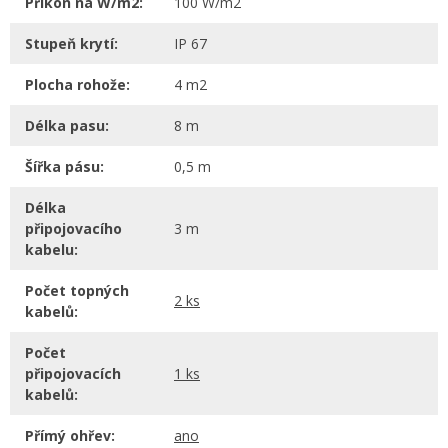
Příkon na W/m2:
100 W/m2
Stupeň krytí:
IP 67
Plocha rohože:
4 m2
Délka pasu:
8 m
Šířka pásu:
0,5 m
Délka
připojovacího
3 m
kabelu:
Počet topných
2 ks
kabelů:
Počet
připojovacích
1 ks
kabelů:
Přímý ohřev:
ano