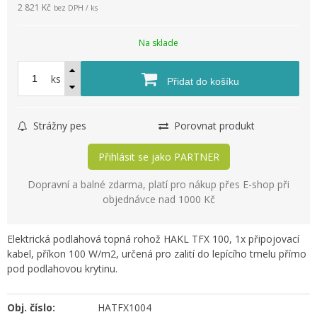
2 821 Kč
bez DPH / ks
Na sklade
ks
Přidat do košíku
Strážny pes
Porovnat produkt
Přihlásit se jako PARTNER
Dopravní a balné zdarma, platí pro nákup přes E-shop při
objednávce nad 1000 Kč
Elektrická podlahová topná rohož HAKL TFX 100, 1x připojovací
kabel, příkon 100 W/m2, určená pro zalití do lepícího tmelu přímo
pod podlahovou krytinu.
Obj. číslo:
HATFX1004