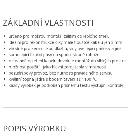
ZÁKLADNÍ VLASTNOSTI
určeno pro mokrou montáž, zalitím do lepícího tmelu
ideální pro rekonstrukce díky malé tloušťce kabelu jen 3 mm
vhodné pro keramickou dlažbu, vinylové lepící parkety a jiné
samolepící fixační pásy na spodní straně rohože
ochranné opletení kabelu dovoluje montáž do vlhkých prostor
možnost použití i jako hlavní zdroj tepla v místnosti
bezúdržbový provoz, bez nutnosti pravidelného servisu
kvalitní topná jádra s bodem tavení až 1100 °C
každý výrobek je podroben přísnému testu výstupní kontroly
POPIS VÝROBKU