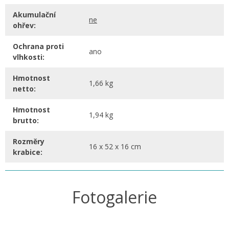
Akumulační
ne
ohřev:
Ochrana proti
ano
vlhkosti:
Hmotnost
1,66 kg
netto:
Hmotnost
1,94 kg
brutto:
Rozměry
16 x 52 x 16 cm
krabice:
Fotogalerie