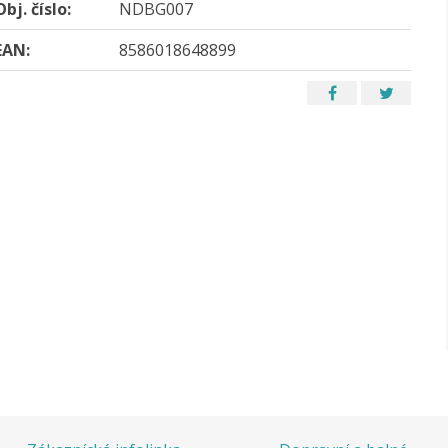
Obj. číslo:
NDBG007
EAN:
8586018648899