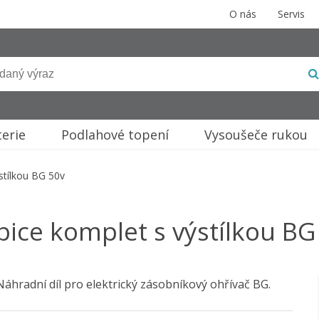
O nás
Servis
terie
Podlahové topení
Vysoušeče rukou
stílkou BG 50v
bice komplet s výstílkou BG
Náhradní díl pro elektrický zásobníkový ohřívač BG.