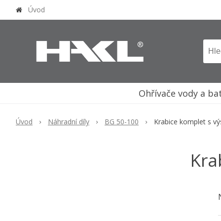
Úvod
Ohřívače vody a ba
Úvod
Náhradní díly
BG 50-100
Krabice komplet s vý
Kra