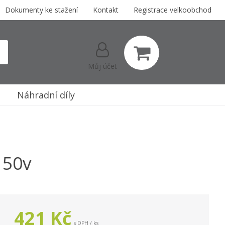
Dokumenty ke stažení
Kontakt
Registrace velkoobchod
Můj účet
Náhradní díly
 50v
421
Kč
s DPH / ks