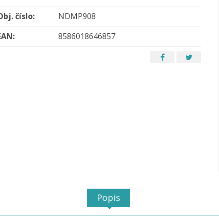
Obj. číslo:
NDMP908
EAN:
8586018646857
Popis