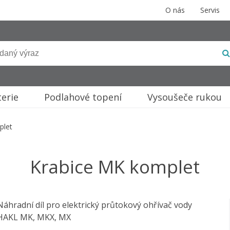
O nás
Servis
terie
Podlahové topení
Vysoušeče rukou
plet
Krabice MK komplet
Náhradní díl pro elektrický průtokový ohřívač vody
HAKL MK, MKX, MX