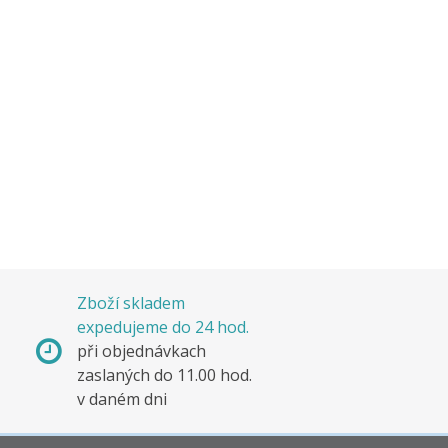
Zboží skladem
expedujeme do 24 hod.
s
při objednávkach
e
zaslaných do 11.00 hod.
v daném dni