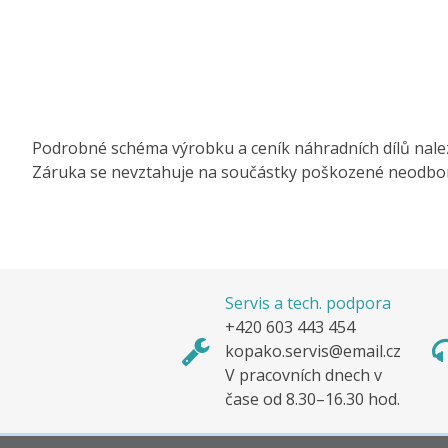
Podrobné schéma výrobku a ceník náhradních dílů nale
Záruka se nevztahuje na součástky poškozené neodbo
Servis a tech. podpora
+420 603 443 454
kopako.servis@email.cz
V pracovních dnech v
čase od 8.30–16.30 hod.