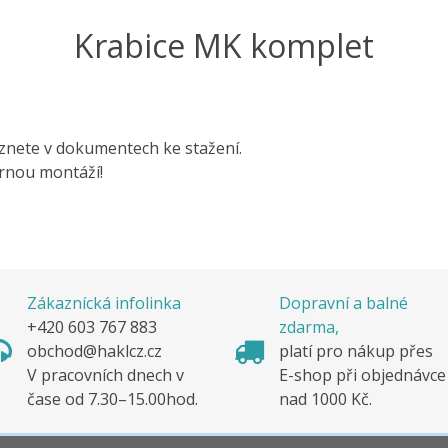
Krabice MK komplet
znete v dokumentech ke stažení.
rnou montáží!
Zákaznícká infolinka
Dopravní a balné
+420 603 767 883
zdarma,
obchod@haklcz.cz
platí pro nákup pře
V pracovních dnech v
E-shop při objednávc
čase od 7.30–15.00hod.
nad 1000 Kč.