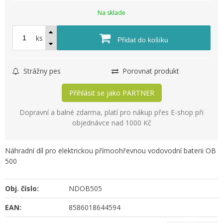
Na sklade
ks
Přidat do košíku
Strážny pes
Porovnat produkt
Přihlásit se jako PARTNER
Dopravní a balné zdarma, platí pro nákup přes E-shop při
objednávce nad 1000 Kč
Náhradní díl pro elektrickou přímoohřevnou vodovodní baterii OB
500
Obj. číslo:
NDOB505
EAN:
8586018644594