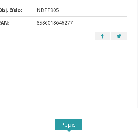
Obj. číslo:
NDPP905
EAN:
8586018646277
Popis