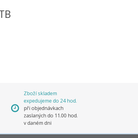
-TB
Zboží skladem
expedujeme do 24 hod.
s
při objednávkach
e
zaslaných do 11.00 hod.
v daném dni