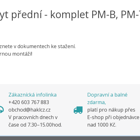
yt přední - komplet PM-B, PM
znete v dokumentech ke stažení.
rnou montáží!
Zákaznícká infolinka
Dopravní a balné
+420 603 767 883
zdarma,
obchod@haklcz.cz
platí pro nákup pře
V pracovních dnech v
E-shop při objednávc
čase od 7.30–15.00hod.
nad 1000 Kč.