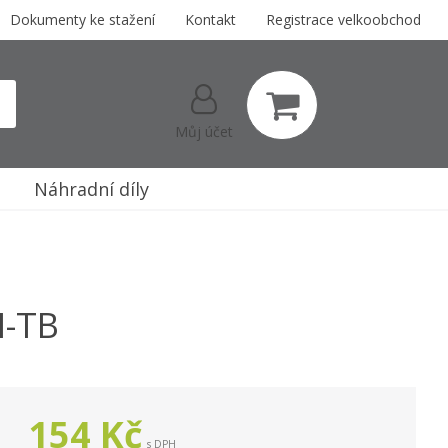
Dokumenty ke stažení
Kontakt
Registrace velkoobchod
Můj účet
Náhradní díly
M-TB
154
Kč
s DPH