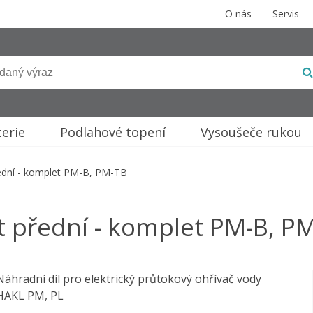
O nás
Servis
terie
Podlahové topení
Vysoušeče rukou
ední - komplet PM-B, PM-TB
t přední - komplet PM-B, P
Náhradní díl pro elektrický průtokový ohřívač vody
HAKL PM, PL