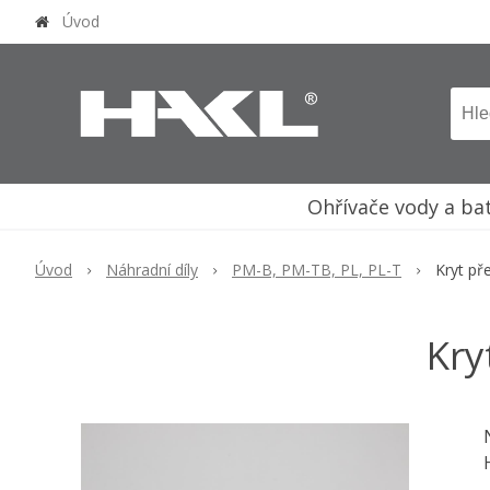
Úvod
Ohřívače vody a ba
Úvod
Náhradní díly
PM-B, PM-TB, PL, PL-T
Kryt př
Kry