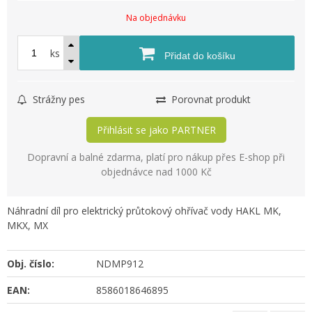
Na objednávku
ks
Přidat do košíku
Strážny pes
Porovnat produkt
Přihlásit se jako PARTNER
Dopravní a balné zdarma, platí pro nákup přes E-shop při
objednávce nad 1000 Kč
Náhradní díl pro elektrický průtokový ohřívač vody HAKL MK,
MKX, MX
Obj. číslo:
NDMP912
EAN:
8586018646895