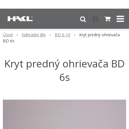
Úvod
Náhradní díly
BD 6-10
Kryt predný ohrievača
BD 6s
Kryt predný ohrievača BD
6s