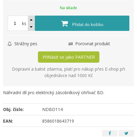
Na sklade
ks
Přidat do košíku
Strážny pes
Porovnat produkt
Přihlásit se jako PARTNER
Dopravní a balné zdarma, platí pro nákup přes E-shop při
objednávce nad 1000 Kč
Náhradní díl pro elektrický zásobníkový ohřívač BD.
Obj. číslo:
NDBD114
EAN:
8586018643719