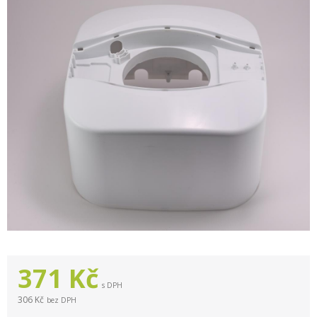
371
Kč
s DPH
306 Kč
bez DPH