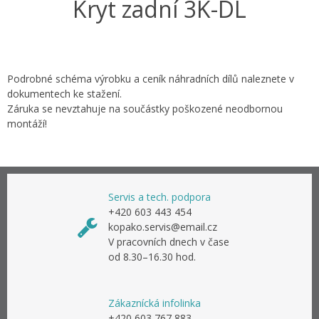
Kryt zadní 3K-DL
Podrobné schéma výrobku a ceník náhradních dílů naleznete v
dokumentech ke stažení.
Záruka se nevztahuje na součástky poškozené neodbornou
montáží!
Servis a tech. podpora
+420 603 443 454
kopako.servis@email.cz
V pracovních dnech v čase
od 8.30–16.30 hod.
Zákaznícká infolinka
+420 603 767 883