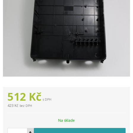
512
Kč
s DPH
423 Kč
bez DPH
Na sklade