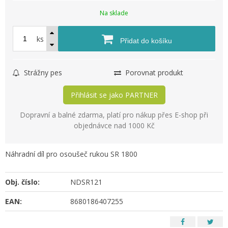
Na sklade
ks
Přidat do košíku
Strážny pes
Porovnat produkt
Přihlásit se jako PARTNER
Dopravní a balné zdarma, platí pro nákup přes E-shop při
objednávce nad 1000 Kč
Náhradní díl pro osoušeč rukou SR 1800
Obj. číslo:
NDSR121
EAN:
8680186407255