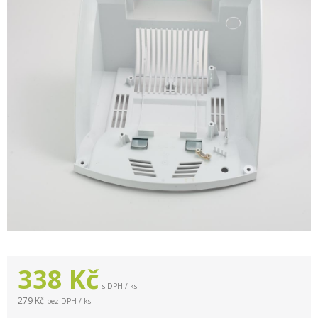
338
Kč
s DPH / ks
279 Kč
bez DPH / ks