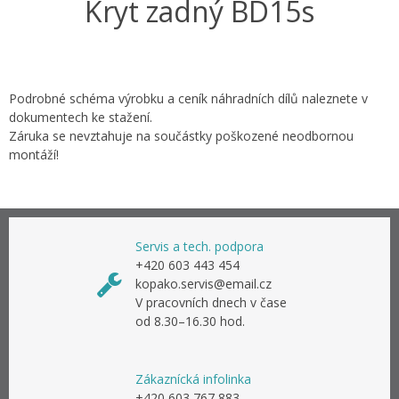
Kryt zadný BD15s
Podrobné schéma výrobku a ceník náhradních dílů naleznete v
dokumentech ke stažení.
Záruka se nevztahuje na součástky poškozené neodbornou
montáží!
Servis a tech. podpora
+420 603 443 454
kopako.servis@email.cz
V pracovních dnech v čase
od 8.30–16.30 hod.
Zákaznícká infolinka
+420 603 767 883