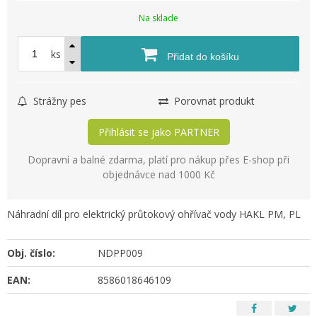
Na sklade
ks
Přidat do košíku
Strážny pes
Porovnat produkt
Přihlásit se jako PARTNER
Dopravní a balné zdarma, platí pro nákup přes E-shop při
objednávce nad 1000 Kč
Náhradní díl pro elektrický průtokový ohřívač vody HAKL PM, PL
Obj. číslo:
NDPP009
EAN:
8586018646109