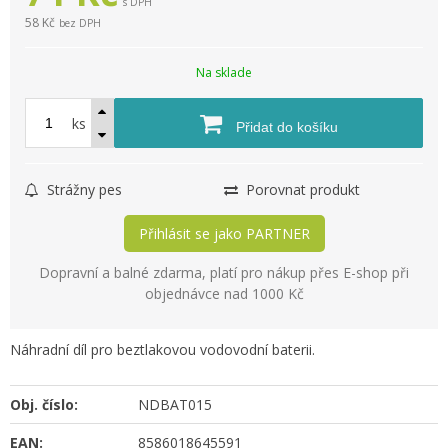
s DPH
58 Kč
bez DPH
Na sklade
ks
Přidat do košíku
Strážny pes
Porovnat produkt
Přihlásit se jako PARTNER
Dopravní a balné zdarma, platí pro nákup přes E-shop při
objednávce nad 1000 Kč
Náhradní díl pro beztlakovou vodovodní baterii.
Obj. číslo:
NDBAT015
EAN:
8586018645591