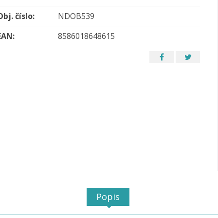
Obj. číslo:
NDOB539
EAN:
8586018648615
Popis