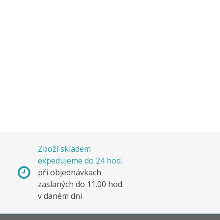
Zboží skladem
expedujeme do 24 hod.
s
při objednávkach
e
zaslaných do 11.00 hod.
v daném dni