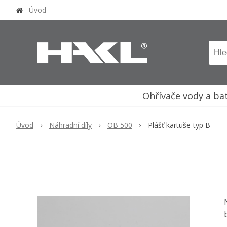
Úvod
Ohřívače vody a ba
Úvod
Náhradní díly
OB 500
Plášť kartuše-typ B