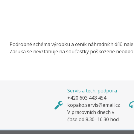
Podrobné schéma výrobku a ceník náhradních dílů nale
Záruka se nevztahuje na součástky poškozené neodbo
Servis a tech. podpora
+420 603 443 454
kopako.servis@email.cz
V pracovních dnech v
čase od 8.30–16.30 hod.