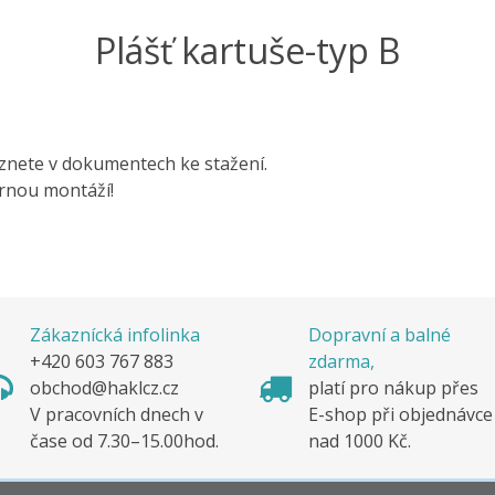
Plášť kartuše-typ B
znete v dokumentech ke stažení.
rnou montáží!
Zákaznícká infolinka
Dopravní a balné
+420 603 767 883
zdarma,
obchod@haklcz.cz
platí pro nákup pře
V pracovních dnech v
E-shop při objednávc
čase od 7.30–15.00hod.
nad 1000 Kč.