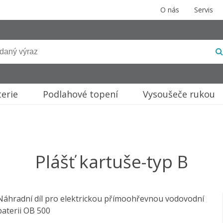
O nás
Servis
terie
Podlahové topení
Vysoušeče rukou
Plášť kartuše-typ B
Náhradní díl pro elektrickou přímoohřevnou vodovodní
baterii OB 500