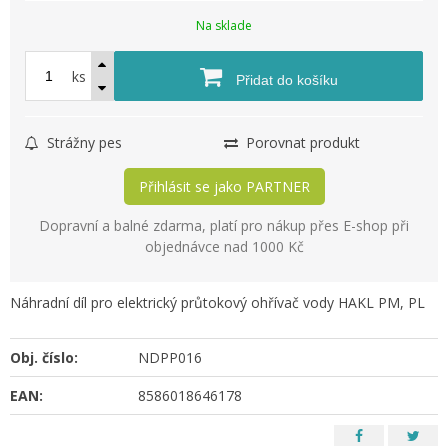
Na sklade
ks
Přidat do košíku
Strážny pes
Porovnat produkt
Přihlásit se jako PARTNER
Dopravní a balné zdarma, platí pro nákup přes E-shop při
objednávce nad 1000 Kč
Náhradní díl pro elektrický průtokový ohřívač vody HAKL PM, PL
Obj. číslo:
NDPP016
EAN:
8586018646178