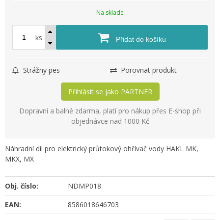
Na sklade
ks
Přidat do košíku
Strážny pes
Porovnat produkt
Přihlásit se jako PARTNER
Dopravní a balné zdarma, platí pro nákup přes E-shop při
objednávce nad 1000 Kč
Náhradní díl pro elektrický průtokový ohřívač vody HAKL MK,
MKX, MX
Obj. číslo:
NDMP018
EAN:
8586018646703