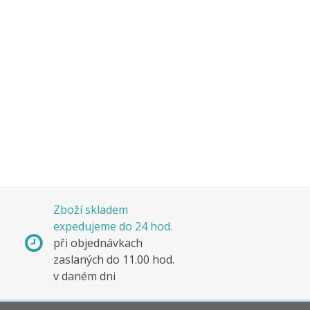
Zboží skladem
expedujeme do 24 hod.
s
při objednávkach
e
zaslaných do 11.00 hod.
v daném dni