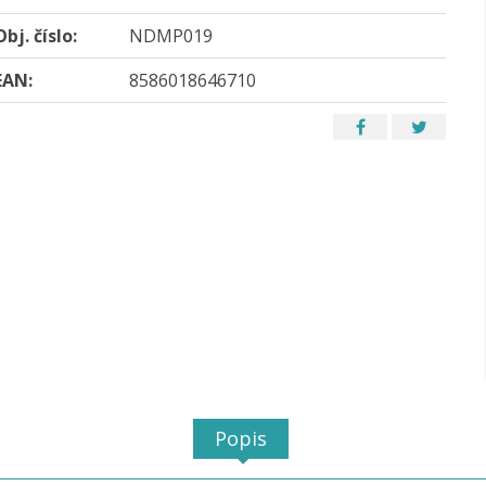
Obj. číslo:
NDMP019
EAN:
8586018646710
Popis