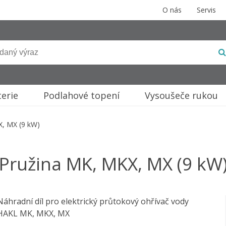
O nás
Servis
terie
Podlahové topení
Vysoušeče rukou
X, MX (9 kW)
Pružina MK, MKX, MX (9 kW
Náhradní díl pro elektrický průtokový ohřívač vody
HAKL MK, MKX, MX