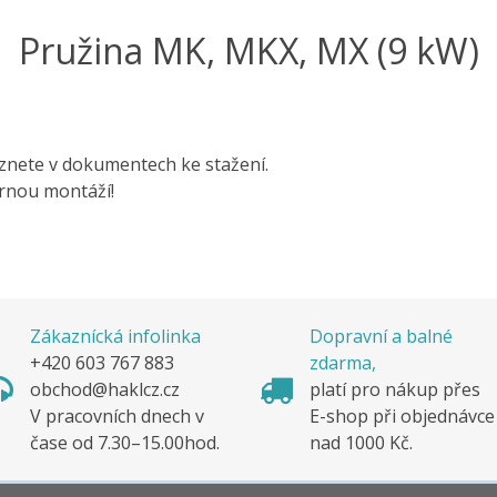
Pružina MK, MKX, MX (9 kW)
znete v dokumentech ke stažení.
rnou montáží!
Zákaznícká infolinka
Dopravní a balné
+420 603 767 883
zdarma,
obchod@haklcz.cz
platí pro nákup pře
V pracovních dnech v
E-shop při objednávc
čase od 7.30–15.00hod.
nad 1000 Kč.