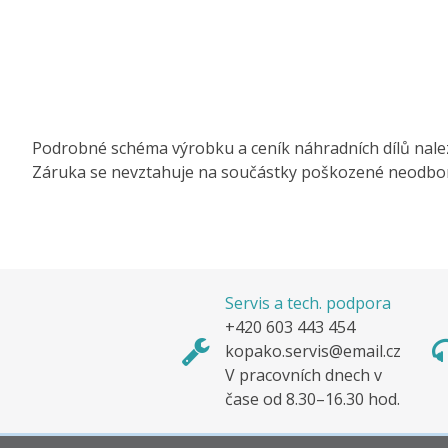
Podrobné schéma výrobku a ceník náhradních dílů nale
Záruka se nevztahuje na součástky poškozené neodbo
Servis a tech. podpora
+420 603 443 454
kopako.servis@email.cz
V pracovních dnech v
čase od 8.30–16.30 hod.