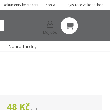
Dokumenty ke stažení
Kontakt
Registrace velkoobchod
Můj účet
Náhradní díly
)
48
Kč
s DPH