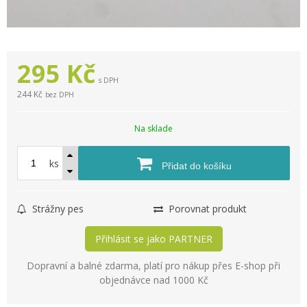
295
Kč
s DPH
244 Kč
bez DPH
Na sklade
ks
Přidat do košíku
Strážny pes
Porovnat produkt
Přihlásit se jako PARTNER
Dopravní a balné zdarma, platí pro nákup přes E-shop při
objednávce nad 1000 Kč