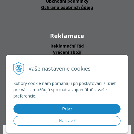
Obchodní podmínky
Ochrana osobních ůdajú
Reklamace
Reklamační řád
Vrácení zboží
Vaše nastavenie cookies
CERTIFIKÁTY
Súbory cookie nám pomáhajú pri poskytovaní služieb
pre vás. Umožňujú spoznať a zapamätať si vaše
preferencie.
Prijať
Nastaviť
© 2026 HAKL CZ •
NextShop
&
e-shop Pohoda Connector
by
NextCom s.r.o.