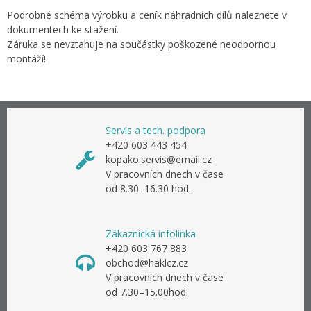
Podrobné schéma výrobku a ceník náhradních dílů naleznete v
dokumentech ke stažení.
Záruka se nevztahuje na součástky poškozené neodbornou
montáží!
Servis a tech. podpora
+420 603 443 454
kopako.servis@email.cz
V pracovních dnech v čase
od 8.30–16.30 hod.
Zákaznícká infolinka
+420 603 767 883
obchod@haklcz.cz
V pracovních dnech v čase
od 7.30–15.00hod.