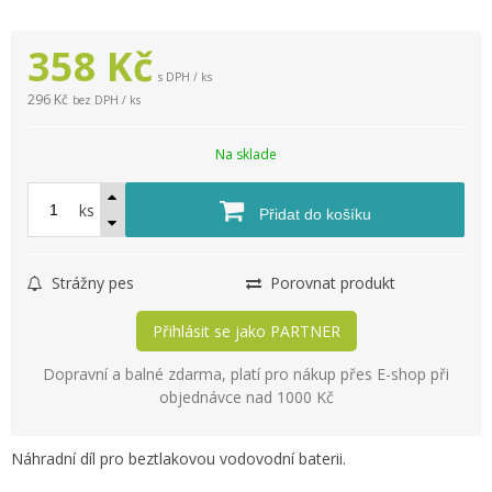
358
Kč
s DPH / ks
296 Kč
bez DPH / ks
Na sklade
ks
Přidat do košíku
Strážny pes
Porovnat produkt
Přihlásit se jako PARTNER
Dopravní a balné zdarma, platí pro nákup přes E-shop při
objednávce nad 1000 Kč
Náhradní díl pro beztlakovou vodovodní baterii.