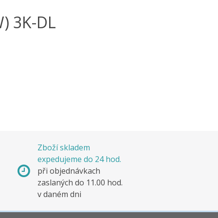
W) 3K-DL
Zboží skladem
expedujeme do 24 hod.
s
při objednávkach
e
zaslaných do 11.00 hod.
v daném dni