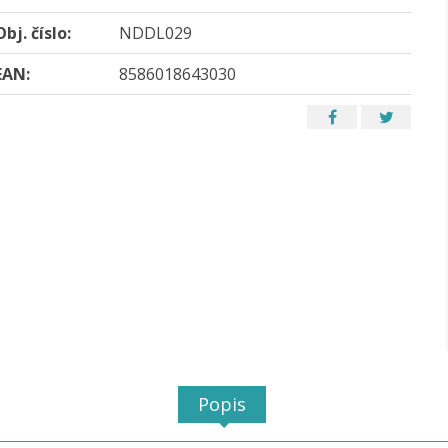
Obj. číslo:
NDDL029
EAN:
8586018643030
Popis