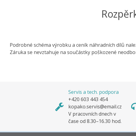
Rozpěrk
Podrobné schéma výrobku a ceník náhradních dílů nale
Záruka se nevztahuje na součástky poškozené neodbo
Servis a tech. podpora
+420 603 443 454
kopako.servis@email.cz
V pracovních dnech v
čase od 8.30–16.30 hod.