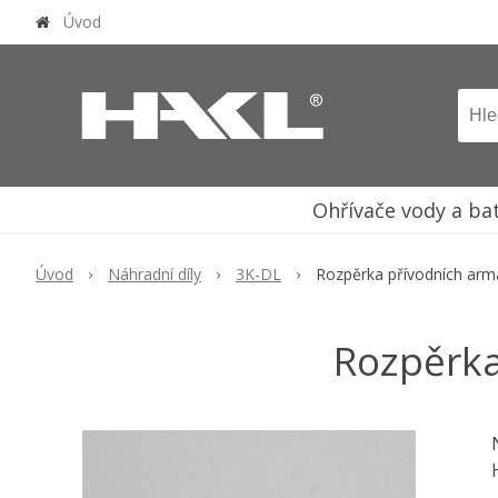
Úvod
Ohřívače vody a ba
Úvod
Náhradní díly
3K-DL
Rozpěrka přívodních arm
Rozpěrka