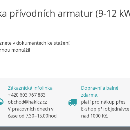
a přívodních armatur (9-12 k
znete v dokumentech ke stažení.
rnou montáží!
Zákaznícká infolinka
Dopravní a balné
+420 603 767 883
zdarma,
obchod@haklcz.cz
platí pro nákup pře
V pracovních dnech v
E-shop při objednávc
čase od 7.30–15.00hod.
nad 1000 Kč.