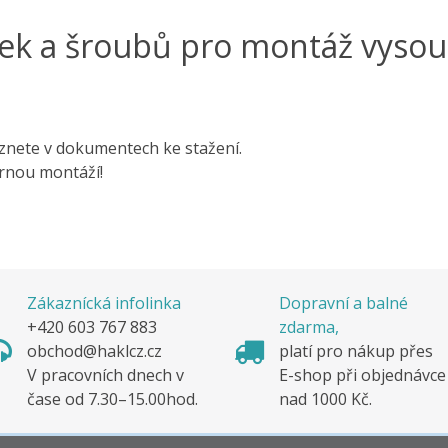
ek a šroubů pro montáž vysou
znete v dokumentech ke stažení.
rnou montáží!
Zákaznícká infolinka
Dopravní a balné
+420 603 767 883
zdarma,
obchod@haklcz.cz
platí pro nákup pře
V pracovních dnech v
E-shop při objednávc
čase od 7.30–15.00hod.
nad 1000 Kč.