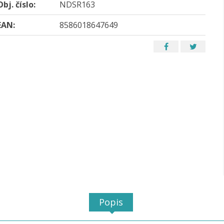
Obj. číslo:
NDSR163
EAN:
8586018647649
Popis