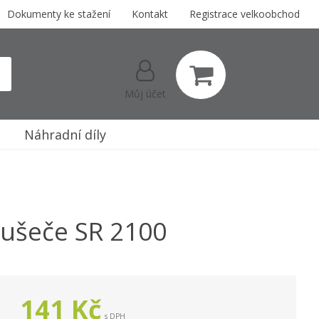
Dokumenty ke stažení
Kontakt
Registrace velkoobchod
Můj účet
Náhradní díly
oušeče SR 2100
141
Kč
s DPH