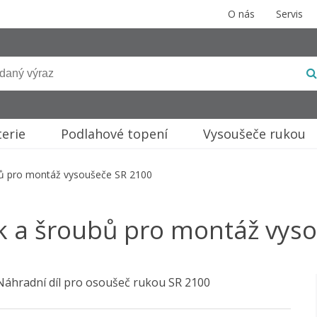
O nás
Servis
terie
Podlahové topení
Vysoušeče rukou
ů pro montáž vysoušeče SR 2100
 a šroubů pro montáž vys
Náhradní díl pro osoušeč rukou SR 2100