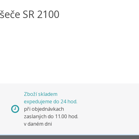
šeče SR 2100
Zboží skladem
expedujeme do 24 hod.
s
při objednávkach
e
zaslaných do 11.00 hod.
v daném dni