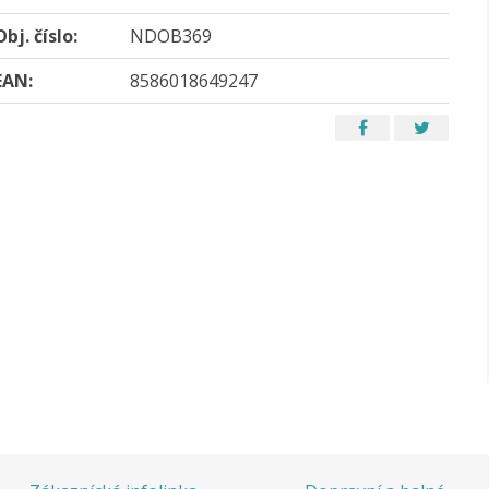
Obj. číslo:
NDOB369
EAN:
8586018649247