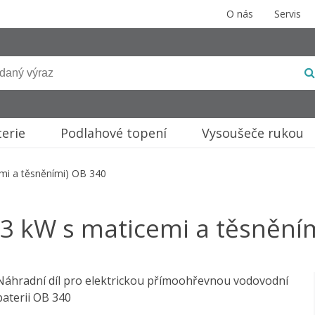
O nás
Servis
terie
Podlahové topení
Vysoušeče rukou
emi a těsněními) OB 340
3,3 kW s maticemi a těsnění
Náhradní díl pro elektrickou přímoohřevnou vodovodní
baterii OB 340