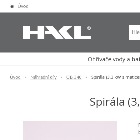
Úvod
Ohřívače vody a ba
Úvod
Náhradní díly
OB 340
Spirála (3,3 kW s matic
Spirála (