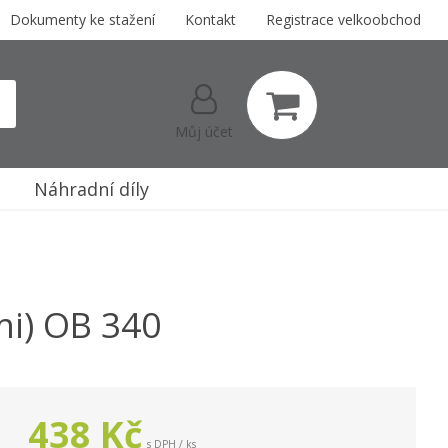
Dokumenty ke stažení
Kontakt
Registrace velkoobchod
Můj účet
Náhradní díly
mi) OB 340
438
Kč
s DPH / ks