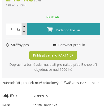
s DPH
198 Kč
bez DPH
Na sklade
ks
Přidat do košíku
Strážny pes
Porovnat produkt
Přihlásit se jako PARTNER
Dopravní a balné zdarma, platí pro nákup přes E-shop při
objednávce nad 1000 Kč
Náhradní díl pro elektrický průtokový ohřívač vody HAKL PM, PL
Obj. číslo:
NDPP915
EAN:
8586018646376