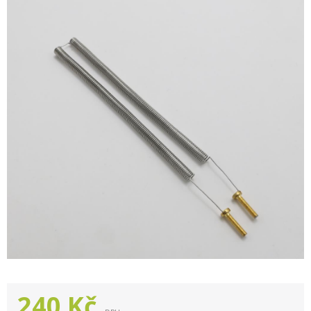
240
Kč