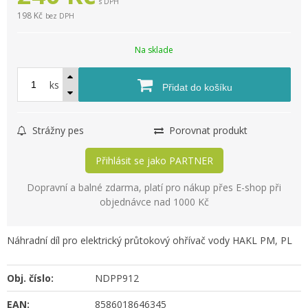
s DPH
198 Kč
bez DPH
Na sklade
ks
Přidat do košíku
Strážny pes
Porovnat produkt
Přihlásit se jako PARTNER
Dopravní a balné zdarma, platí pro nákup přes E-shop při
objednávce nad 1000 Kč
Náhradní díl pro elektrický průtokový ohřívač vody HAKL PM, PL
Obj. číslo:
NDPP912
EAN:
8586018646345