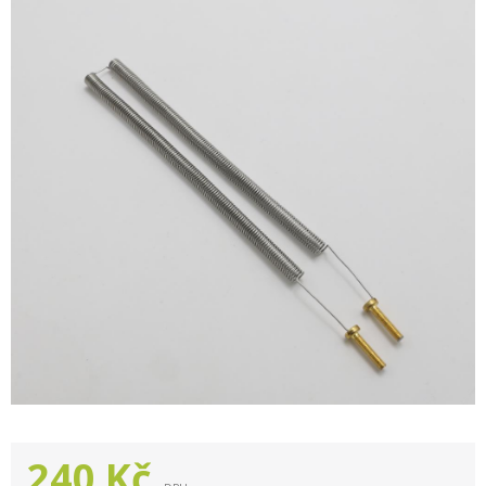
240
Kč