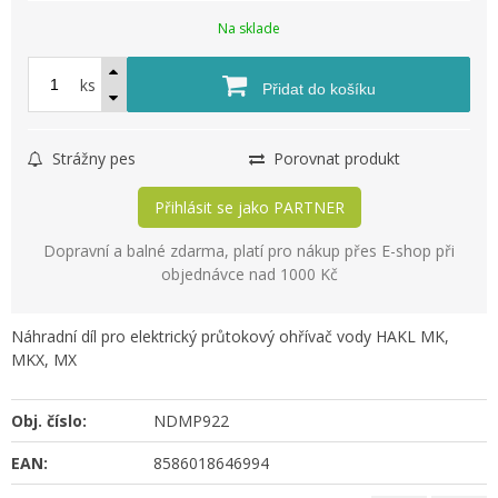
Na sklade
ks
Přidat do košíku
Strážny pes
Porovnat produkt
Přihlásit se jako PARTNER
Dopravní a balné zdarma, platí pro nákup přes E-shop při
objednávce nad 1000 Kč
Náhradní díl pro elektrický průtokový ohřívač vody HAKL MK,
MKX, MX
Obj. číslo:
NDMP922
EAN:
8586018646994