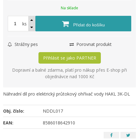
Na sklade
ks
Přidat do košíku
Strážny pes
Porovnat produkt
Přihlásit se jako PARTNER
Dopravní a balné zdarma, platí pro nákup přes E-shop při
objednávce nad 1000 Kč
Náhradní díl pro elektrický průtokový ohřívač vody HAKL 3K-DL
Obj. číslo:
NDDL017
EAN:
8586018642910