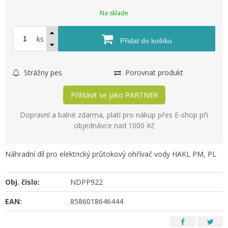
Na sklade
ks
Přidat do košíku
Strážny pes
Porovnat produkt
Přihlásit se jako PARTNER
Dopravní a balné zdarma, platí pro nákup přes E-shop při
objednávce nad 1000 Kč
Náhradní díl pro elektrický průtokový ohřívač vody HAKL PM, PL
Obj. číslo:
NDPP922
EAN:
8586018646444