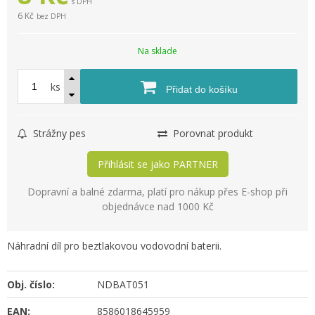
s DPH
6 Kč
bez DPH
Na sklade
ks
Přidat do košíku
Strážny pes
Porovnat produkt
Přihlásit se jako PARTNER
Dopravní a balné zdarma, platí pro nákup přes E-shop při
objednávce nad 1000 Kč
Náhradní díl pro beztlakovou vodovodní baterii.
Obj. číslo:
NDBAT051
EAN:
8586018645959