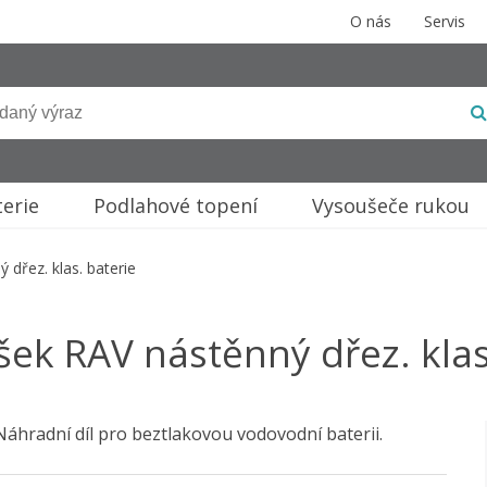
O nás
Servis
terie
Podlahové topení
Vysoušeče rukou
 dřez. klas. baterie
ršek RAV nástěnný dřez. klas
Náhradní díl pro beztlakovou vodovodní baterii.