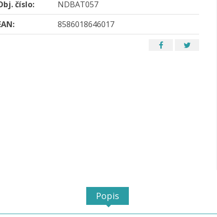
Obj. číslo:
NDBAT057
EAN:
8586018646017
Popis