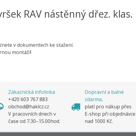
vršek RAV nástěnný dřez. klas.
znete v dokumentech ke stažení.
rnou montáží!
Zákaznícká infolinka
Dopravní a balné
+420 603 767 883
zdarma,
obchod@haklcz.cz
platí pro nákup pře
V pracovních dnech v
E-shop při objednávc
čase od 7.30–15.00hod.
nad 1000 Kč.