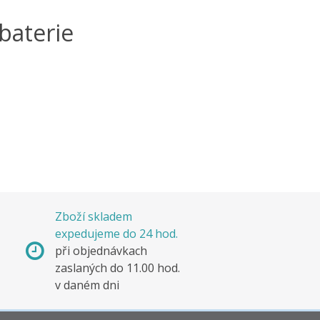
 baterie
Zboží skladem
expedujeme do 24 hod.
s
při objednávkach
e
zaslaných do 11.00 hod.
v daném dni