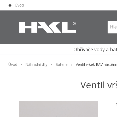
Úvod
Ohřívače vody a ba
Úvod
Náhradní díly
Baterie
Ventil vršek RAV nástěnný
Ventil v