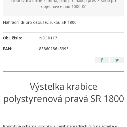
Dopravní a balné zdarma, platí pro nákup přes E-shop při
objednávce nad 1000 Kč
Náhradní díl pro osoušeč rukou SR 1800
Obj. číslo:
NDSR117
EAN:
8586018645393
Výstelka krabice
polystyrenová pravá SR 1800
Podrobné schéma výrobku a ceník náhradních dílů naleznete v