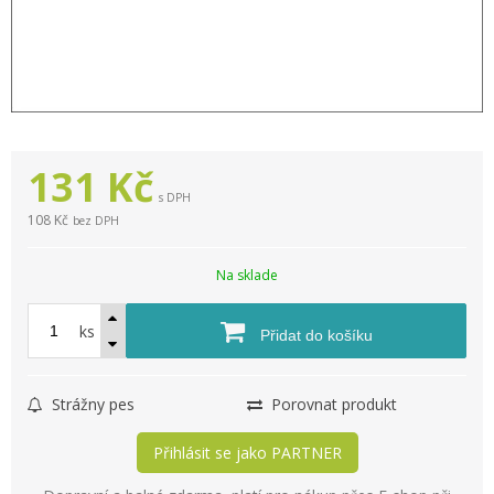
131
Kč
s DPH
108 Kč
bez DPH
Na sklade
ks
Přidat do košíku
Strážny pes
Porovnat produkt
Přihlásit se jako PARTNER