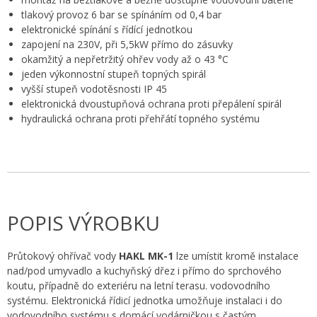
tlakový provoz 6 bar se spínáním od 0,4 bar
elektronické spínání s řídící jednotkou
zapojení na 230V, při 5,5kW přímo do zásuvky
okamžitý a nepřetržitý ohřev vody až o 43 °C
jeden výkonnostní stupeň topných spirál
vyšší stupeň vodotěsnosti IP 45
elektronická dvoustupňová ochrana proti přepálení spirál
hydraulická ochrana proti přehřátí topného systému
POPIS VÝROBKU
Průtokový ohřívač vody
HAKL MK-1
lze umístit kromě instalace
nad/pod umyvadlo a kuchyňský dřez i přímo do sprchového
koutu, případně do exteriéru na letní terasu. vodovodního
systému. Elektronická řídicí jednotka umožňuje instalaci i do
vodovodního systému s domácí vodárničkou s častým