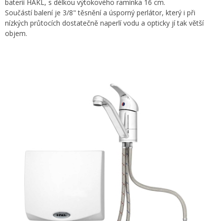
baterií HAKL, s délkou výtokového ramínka 16 cm.
Součástí balení je 3/8" těsnění a úsporný perlátor, který i při
nízkých průtocích dostatečně naperlí vodu a opticky jí tak větší
objem.