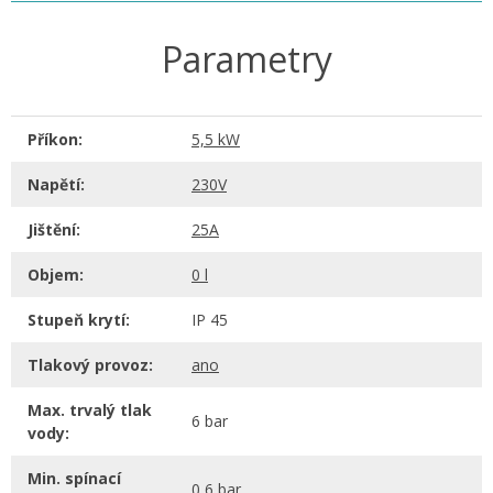
Parametry
Příkon:
5,5 kW
Napětí:
230V
Jištění:
25A
Objem:
0 l
Stupeň krytí:
IP 45
Tlakový provoz:
ano
Max. trvalý tlak
6 bar
vody:
Min. spínací
0,6 bar