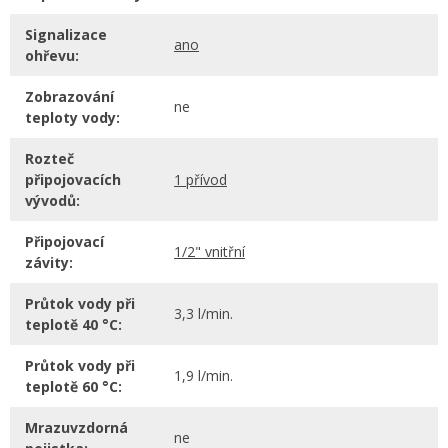
Signalizace
ano
ohřevu:
Zobrazování
ne
teploty vody:
Rozteč
připojovacích
1 přívod
vývodů:
Připojovací
1/2" vnitřní
závity:
Průtok vody při
3,3 l/min.
teplotě 40 °C:
Průtok vody při
1,9 l/min.
teplotě 60 °C:
Mrazuvzdorná
ne