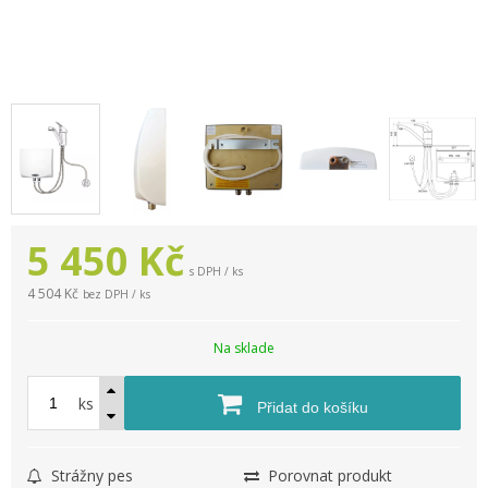
5 450
Kč
s DPH / ks
4 504 Kč
bez DPH / ks
Na sklade
ks
Přidat do košíku
Strážny pes
Porovnat produkt