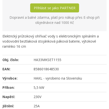
Přihlásit se jako PARTNER
Dopravní a balné zdarma, platí pro nákup přes E-shop při
objednávce nad 1000 Kč
Elektrický průtokový ohřívač vody s elektronickým spínáním a
vodovodní beztlaková stojánková páková baterie, výtokové
ramínko 16 cm
Obj. číslo:
HA33MKSET1155
EAN:
8586018648530
Výrobce:
HAKL - vyrobeno na Slovensku
Příkon:
5,5 kW
Napětí:
230V
Jištění:
25A