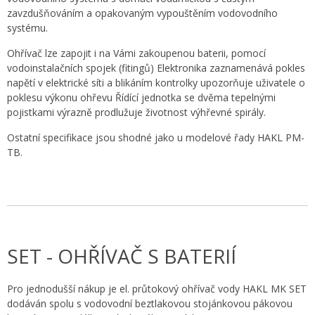
zavzdušňováním a opakovaným vypouštěním vodovodního
systému.
Ohřívač lze zapojit i na Vámi zakoupenou baterii, pomocí
vodoinstalačních spojek (fitingů) Elektronika zaznamenává pokles
napětí v elektrické síti a blikáním kontrolky upozorňuje uživatele o
poklesu výkonu ohřevu Řídící jednotka se dvěma tepelnými
pojistkami výrazně prodlužuje životnost výhřevné spirály.
Ostatní specifikace jsou shodné jako u modelové řady HAKL PM-
TB.
SET - OHŘÍVAČ S BATERIÍ
Pro jednodušší nákup je el. průtokový ohřívač vody HAKL MK SET
dodáván spolu s vodovodní beztlakovou stojánkovou pákovou