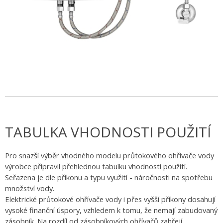
TABULKA VHODNOSTI POUŽITÍ
Pro snazší výběr vhodného modelu průtokového ohřívače vody
výrobce připravil přehlednou tabulku vhodnosti použití.
Seřazena je dle příkonu a typu využití - náročnosti na spotřebu
množství vody.
Elektrické průtokové ohřívače vody i přes vyšší příkony dosahují
vysoké finanční úspory, vzhledem k tomu, že nemají zabudovaný
zásobník. Na rozdíl od zásobníkových ohřívačů zahřejí